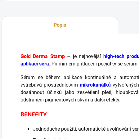
Popis
Gold Derma Stamp
– je nejnovější
high-tech produ
aplikaci séra
. Při mírném přitlačení pečiatky se séru
Sérum se během aplikace kontinuálně a automati
vstřebává prostřednictvím
mikrokanálků
vytvořených
dosáhnout účinků jako zesvětlení pleti, hloubková
odstranění pigmentových skvrn a další efekty.
BENEFITY
Jednoduché použití, automatické uvolňování sé