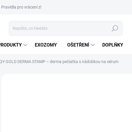
Pravidla pro vrácení zboží a plateb
Podmínky ochrany osobních úda
Hledat
PRODUKTY
EXOZOMY
OŠETŘENÍ
DOPLŇKY
SQY GOLD DERMA STAMP – derma pečiatka s nádobkou na sérum
ZNAČKA:
SQY
VÝPRODEJ
DORUČENÍ 24H
22
183
Měr
151,
cena
VY