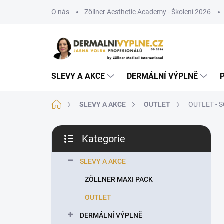
Přejít
O nás
Zöllner Aesthetic Academy - Školení 2026
na
obsah
SLEVY A AKCE
DERMÁLNÍ VÝPLNĚ
Domů
SLEVY A AKCE
OUTLET
OUTLET - 
P
Kategorie
o
Přeskočit
s
kategorie
t
SLEVY A AKCE
r
ZÖLLNER MAXI PACK
a
n
OUTLET
n
DERMÁLNÍ VÝPLNĚ
í