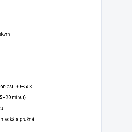
skvrn
 oblasti 30–50×
15–20 minut)
ku
hladká a pružná