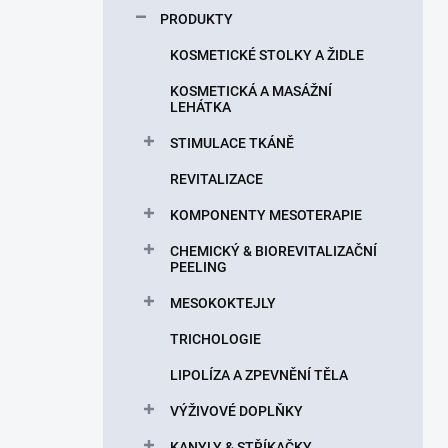
p
PRODUKTY
a
n
KOSMETICKÉ STOLKY A ŽIDLE
e
KOSMETICKÁ A MASÁŽNÍ
l
LEHÁTKA
STIMULACE TKÁNĚ
REVITALIZACE
KOMPONENTY MESOTERAPIE
CHEMICKÝ & BIOREVITALIZAČNÍ
PEELING
MESOKOKTEJLY
TRICHOLOGIE
LIPOLÍZA A ZPEVNĚNÍ TĚLA
VÝŽIVOVÉ DOPLŇKY
KANYLY & STŘÍKAČKY