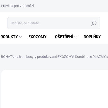
Pravidla pro vrácení zboží a plateb
Podmínky ochrany osobních úda
Hledat
PRODUKTY
EXOZOMY
OŠETŘENÍ
DOPLŇKY
BOHATÁ na trombocyty produkované EXOZOMY! Kombinace PLAZMY a nejs
ZNAČKA:
D-MED
NOVINKA
DORUČENÍ 24H
BEST SELLER
5 
5 9
Měr
4 88