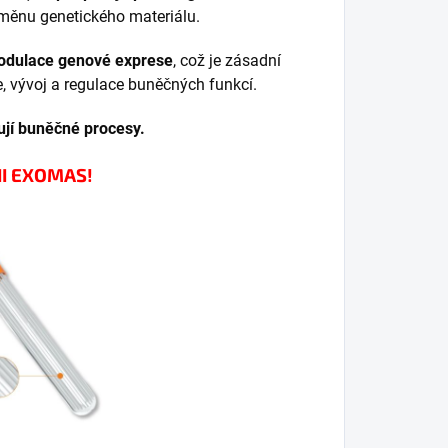
měnu genetického materiálu.
modulace genové exprese
, což je zásadní
e, vývoj a regulace buněčných funkcí.
jí buněčné procesy.
I EXOMAS!