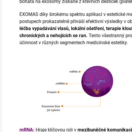
bohatá na exosomy získané z krevních destiček (plate
EXOMAS díky širokému spektru aplikací v estetické med
postupech prokazatelně přináší efektivní výsledky v ob
léčba vypadávání vlasů, lokální ošetření, terapie klou
chronických a nehojících se ran.
Tento všestranný pro
účinnost v různých segmentech medicínské estetiky.
mRNA:
Hraje klíčovou roli v
mezibuněčné komunikaci 