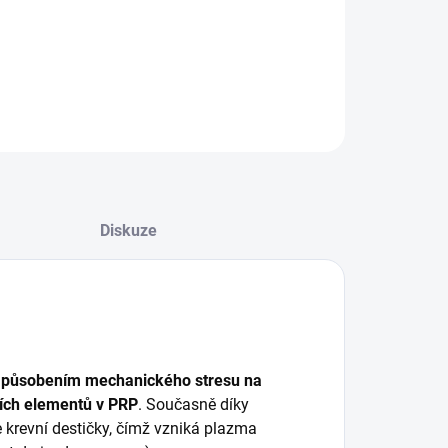
XOMAS – Budoucnost regenerativní medicíny je
!
ILNÍ INFORMACE
ZEPTAT SE
HLÍDAT
Diskuze
l působením mechanického stresu na
ních elementů v PRP
. Současně díky
 krevní destičky, čímž vzniká plazma