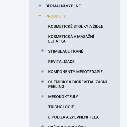
n
DERMÁLNÍ VÝPLNĚ
í
p
PRODUKTY
a
n
KOSMETICKÉ STOLKY A ŽIDLE
e
KOSMETICKÁ A MASÁŽNÍ
l
LEHÁTKA
STIMULACE TKÁNĚ
REVITALIZACE
KOMPONENTY MESOTERAPIE
CHEMICKÝ & BIOREVITALIZAČNÍ
PEELING
MESOKOKTEJLY
TRICHOLOGIE
LIPOLÍZA A ZPEVNĚNÍ TĚLA