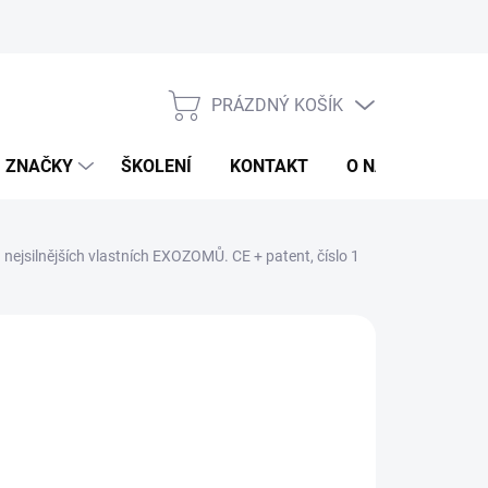
jů
Obchodní podmínky
PRÁZDNÝ KOŠÍK
NÁKUPNÍ
KOŠÍK
ZNAČKY
ŠKOLENÍ
KONTAKT
O NÁS
ZNAČ
ilnějších vlastních EXOZOMŮ. CE + patent, číslo 1
397 Kč
4 883 Kč
/ sada
08,43 Kč včetně DPH
ná
3 Kč / 1 ks