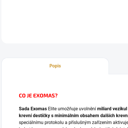
💎
E
tady
DETA
Popis
CO JE EXOMAS?
Sada Exomas
Elite umožňuje uvolnění
miliard veziku
krevní destičky s minimálním obsahem dalších krev
speciálnímu protokolu a příslušným zařízením aktivuje