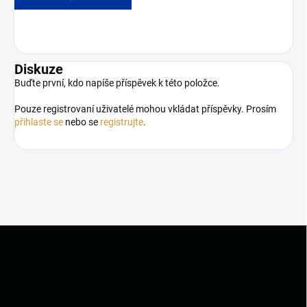
Diskuze
Buďte první, kdo napíše příspěvek k této položce.
Pouze registrovaní uživatelé mohou vkládat příspěvky. Prosím
přihlaste se
nebo se
registrujte
.
Z
á
p
a
t