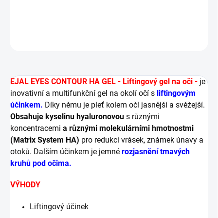
DETAILNÍ INFORMACE
ZEPTAT SE
HLÍDAT
EJAL EYES CONTOUR HA GEL - Liftingový gel na oči -
je
inovativní a multifunkční gel na okolí očí s
liftingovým
účinkem.
Díky němu je pleť kolem očí jasnější a svěžejší.
Obsahuje kyselinu hyaluronovou
s různými
koncentracemi
a různými molekulárními hmotnostmi
(Matrix System HA)
pro redukci vrásek, známek únavy a
otoků. Dalším účinkem je jemné
rozjasnění tmavých
kruhů pod očima.
VÝHODY
Liftingový účinek