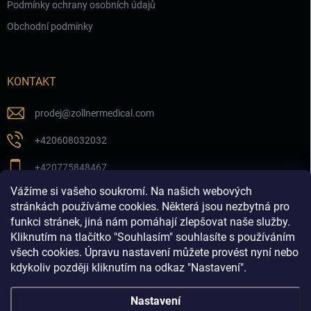
Podmínky ochrany osobních údajů
Obchodní podmínky
KONTAKT
prodej
@
zollnermedical.com
+420608032032
+420775848467
Vážíme si vašeho soukromí. Na našich webových
Sledujte nás na našem FB profilu
stránkách používáme cookies. Některá jsou nezbytná pro
funkci stránek, jiná nám pomáhají zlepšovat naše služby.
zollnermedical_eu
Kliknutím na tlačítko "Souhlasím" souhlasíte s používáním
všech cookies. Úpravu nastavení můžete provést nyní nebo
kdykoliv později kliknutím na odkaz "Nastavení".
Nastavení