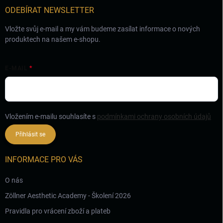
í
ODEBÍRAT NEWSLETTER
Vložte svůj e-mail a my vám budeme zasílat informace o nových
produktech na našem e-shopu.
E-MAIL
Vložením e-mailu souhlasíte s
podmínkami ochrany osobních údajů
Přihlásit se
INFORMACE PRO VÁS
O nás
Zöllner Aesthetic Academy - Školení 2026
Pravidla pro vrácení zboží a plateb