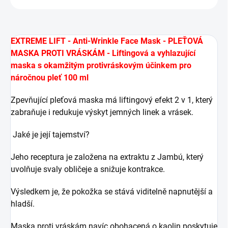
EXTREME LIFT - Anti-Wrinkle Face Mask - PLEŤOVÁ
MASKA PROTI VRÁSKÁM - Liftingová a vyhlazující
maska ​​s okamžitým protivráskovým účinkem pro
náročnou pleť 100 ml
Zpevňující pleťová maska ​​má liftingový efekt 2 v 1, který
zabraňuje i redukuje výskyt jemných linek a vrásek.
Jaké je její tajemství?
Jeho receptura je založena na extraktu z Jambú, který
uvolňuje svaly obličeje a snižuje kontrakce.
Výsledkem je, že pokožka se stává viditelně napnutější a
hladší.
Maska proti vráskám navíc obohacená o kaolin poskytuje