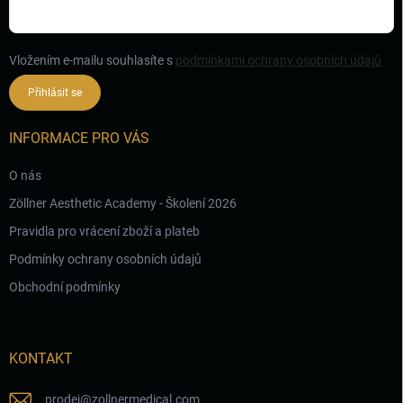
Vložením e-mailu souhlasíte s
podmínkami ochrany osobních údajů
Přihlásit se
INFORMACE PRO VÁS
O nás
Zöllner Aesthetic Academy - Školení 2026
Pravidla pro vrácení zboží a plateb
Podmínky ochrany osobních údajů
Obchodní podmínky
KONTAKT
prodej
@
zollnermedical.com