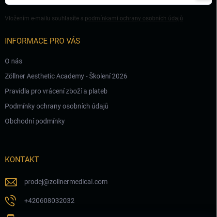
se
Vložením e-mailu souhlasíte s
podmínkami ochrany osobních údajů
INFORMACE PRO VÁS
O nás
Zöllner Aesthetic Academy - Školení 2026
Pravidla pro vrácení zboží a plateb
Podmínky ochrany osobních údajů
Obchodní podmínky
KONTAKT
prodej
@
zollnermedical.com
+420608032032