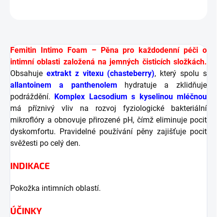
ZEPTAT SE
HLÍDAT
Femitin Intimo Foam – Pěna pro každodenní péči o
intimní oblasti založená na jemných čisticích složkách.
Obsahuje
extrakt z vitexu (chasteberry)
, který spolu s
allantoinem a panthenolem
hydratuje a zklidňuje
podráždění.
Komplex Lacsodium s kyselinou mléčnou
má příznivý vliv na rozvoj fyziologické bakteriální
mikroflóry a obnovuje přirozené pH, čímž eliminuje pocit
dyskomfortu. Pravidelné používání pěny zajišťuje pocit
svěžesti po celý den.
INDIKACE
Pokožka intimních oblastí.
ÚČINKY