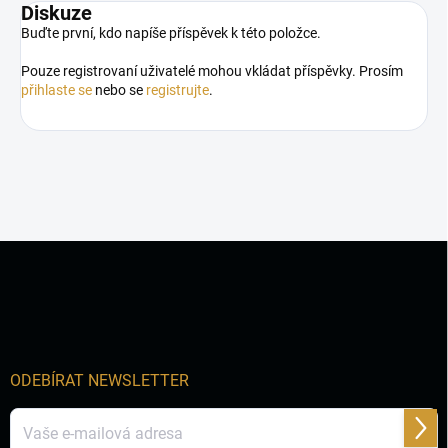
Diskuze
Buďte první, kdo napíše příspěvek k této položce.
Pouze registrovaní uživatelé mohou vkládat příspěvky. Prosím
přihlaste se
nebo se
registrujte
.
Z
á
p
a
t
í
ODEBÍRAT NEWSLETTER
Přihl