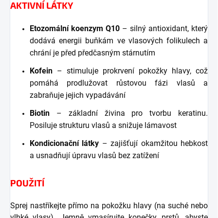
AKTIVNÍ LÁTKY
Etozomální koenzym Q10
– silný antioxidant, který
dodává energii buňkám ve vlasových folikulech a
chrání je před předčasným stárnutím
Kofein
– stimuluje prokrvení pokožky hlavy, což
pomáhá prodlužovat růstovou fázi vlasů a
zabraňuje jejich vypadávání
Biotin
– základní živina pro tvorbu keratinu.
Posiluje strukturu vlasů a snižuje lámavost
Kondicionační látky
– zajišťují okamžitou hebkost
a usnadňují úpravu vlasů bez zatížení
POUŽITÍ
Sprej nastříkejte přímo na pokožku hlavy (na suché nebo
vlhké vlasy). Jemně vmasírujte konečky prstů, abyste