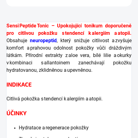
Sensi Peptide Tonic – Upokojující tonikum doporučené
pro citlivou pokožku s tendencí k alergiím a atopii.
Obsahuje
neuropeptid
, který snižuje citlivost a zvyšuje
komfort a prahovou odolnost pokožky vůči dráždivým
látkám. Přírodní extrakty z aloe vera, bílé lilie a okurky
v kombinaci s allantoinem zanechávají pokožku
hydratovanou, zklidněnou a upevněnou.
INDIKACE
Citlivá pokožka s tendencí k alergiím a atopii.
ÚČINKY
Hydratace a regenerace pokožky