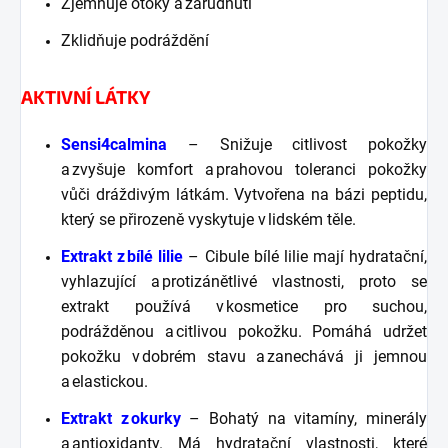
Zjemňuje otoky a zarudnutí
Zklidňuje podráždění
AKTIVNÍ LÁTKY
Sensi4calmina
– Snižuje citlivost pokožky
a zvyšuje komfort a prahovou toleranci pokožky
vůči dráždivým látkám. Vytvořena na bázi peptidu,
který se přirozeně vyskytuje v lidském těle.
Extrakt z bílé lilie
– Cibule bílé lilie mají hydratační,
vyhlazující a protizánětlivé vlastnosti, proto se
extrakt používá v kosmetice pro suchou,
podrážděnou a citlivou pokožku. Pomáhá udržet
pokožku v dobrém stavu a zanechává ji jemnou
a elastickou.
Extrakt z okurky
– Bohatý na vitamíny, minerály
a antioxidanty. Má hydratační vlastnosti, které