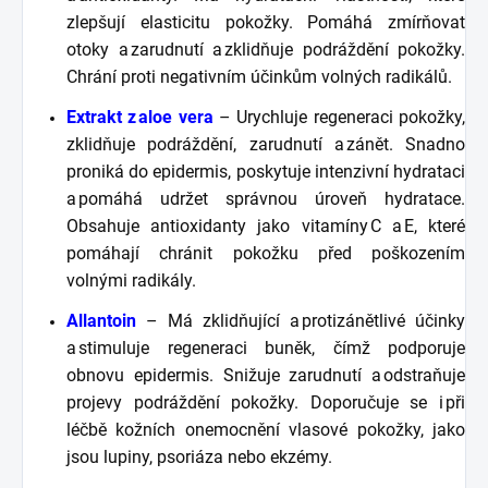
zlepšují elasticitu pokožky. Pomáhá zmírňovat
otoky a zarudnutí a zklidňuje podráždění pokožky.
Chrání proti negativním účinkům volných radikálů.
Extrakt z aloe vera
– Urychluje regeneraci pokožky,
zklidňuje podráždění, zarudnutí a zánět. Snadno
proniká do epidermis, poskytuje intenzivní hydrataci
a pomáhá udržet správnou úroveň hydratace.
Obsahuje antioxidanty jako vitamíny C a E, které
pomáhají chránit pokožku před poškozením
volnými radikály.
Allantoin
– Má zklidňující a protizánětlivé účinky
a stimuluje regeneraci buněk, čímž podporuje
obnovu epidermis. Snižuje zarudnutí a odstraňuje
projevy podráždění pokožky. Doporučuje se i při
léčbě kožních onemocnění vlasové pokožky, jako
jsou lupiny, psoriáza nebo ekzémy.