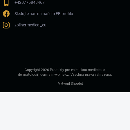
+420775848467
Sledujte nás na našem FB profilu
zollnermedical_eu
Copyright 2026
Produkty pro estetickou medicínu a
dermatologii│dermalnivyplne.cz
. Všechna práva vyhrazena.
Vytvořil Shoptet