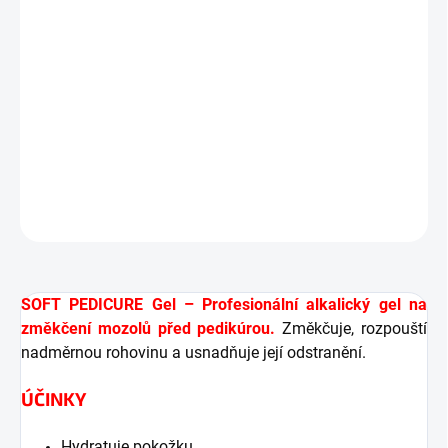
ÚČINKY
Hydratuje pokožku
Změkčuje nadměrnou rohovinu a mozoly
Osvěžuje a uvolňuje pokožku
DETAILNÍ INFORMACE
ZEPTAT SE
HLÍDAT
SOFT PEDICURE Gel – Profesionální alkalický gel na
změkčení mozolů před pedikúrou.
Změkčuje, rozpouští
nadměrnou rohovinu a usnadňuje její odstranění.
ÚČINKY
Hydratuje pokožku