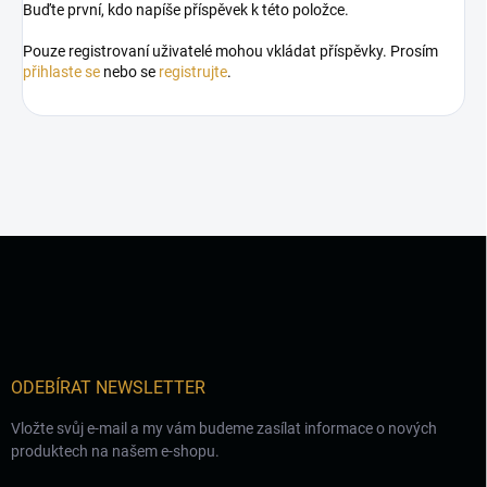
Buďte první, kdo napíše příspěvek k této položce.
Pouze registrovaní uživatelé mohou vkládat příspěvky. Prosím
přihlaste se
nebo se
registrujte
.
Z
á
p
a
t
í
ODEBÍRAT NEWSLETTER
Vložte svůj e-mail a my vám budeme zasílat informace o nových
produktech na našem e-shopu.