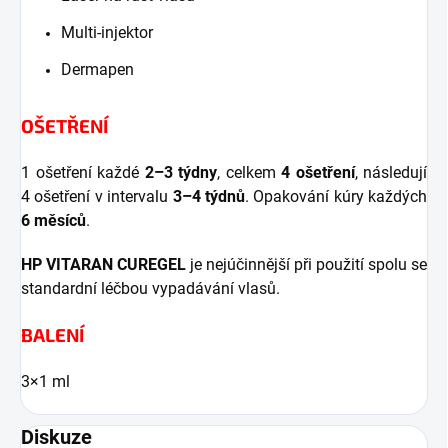
Multi-injektor
Dermapen
OŠETŘENÍ
1 ošetření každé
2–3 týdny
, celkem
4 ošetření
, následují
4 ošetření v intervalu
3–4 týdnů
. Opakování kúry každých
6 měsíců
.
HP VITARAN CUREGEL
je nejúčinnější při použití spolu se
standardní léčbou vypadávání vlasů.
BALENÍ
3×1 ml
Diskuze