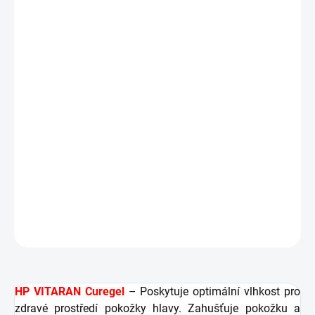
reaktivuje růst vlasů.
ÚČINKY
Hloubkově hydratuje pokožku hlavy
Zlepšuje mikrocirkulaci v pokožce hlavy
Stimuluje tvorbu kolagenu pro zahuštění pokožky
hlavy
Reaktivuje růst vlasů
Posiluje kožní bariéru
DETAILNÍ INFORMACE
ZEPTAT SE
HLÍDAT
HP VITARAN Curegel
– Poskytuje optimální vlhkost pro
zdravé prostředí pokožky hlavy. Zahušťuje pokožku a