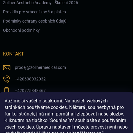
Zöllner Aesthetic Academy - Školení 2026
Pravidla pro vrácení zboží a plateb
Podmínky ochrany osobních údajů
Obchodní podmínky
KONTAKT
prodej
@
zollnermedical.com
+420608032032
+420775848467
Vážíme si vašeho soukromí. Na našich webových
Sledujte nás na našem FB profilu
stránkách používáme cookies. Některá jsou nezbytná pro
funkci stránek, jiná nám pomáhají zlepšovat naše služby.
zollnermedical_eu
Kliknutím na tlačítko "Souhlasím" souhlasíte s používáním
všech cookies. Úpravu nastavení můžete provést nyní nebo