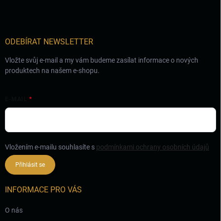
a
t
í
ODEBÍRAT NEWSLETTER
Vložte svůj e-mail a my vám budeme zasílat informace o nových
produktech na našem e-shopu.
E-MAIL
Vložením e-mailu souhlasíte s
podmínkami ochrany osobních údajů
Přihlásit se
INFORMACE PRO VÁS
O nás