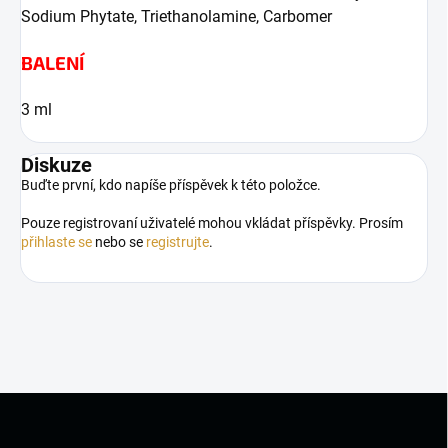
Sodium Phytate, Triethanolamine, Carbomer
BALENÍ
3 ml
Diskuze
Buďte první, kdo napíše příspěvek k této položce.
Pouze registrovaní uživatelé mohou vkládat příspěvky. Prosím
přihlaste se
nebo se
registrujte
.
Z
á
p