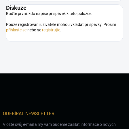
Diskuze
Buďte první, kdo napíše příspěvek k této položce.
Pouze registrovaní uživatelé mohou vkládat příspěvky. Prosím
přihlaste se
nebo se
registrujte
.
Z
á
p
a
t
í
ODEBÍRAT NEWSLETTER
Vložte svůj e-mail a my vám budeme zasílat informace o nových