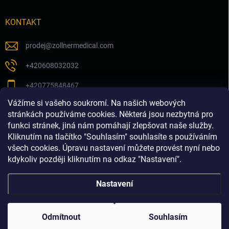
KONTAKT
prodej
@
zollnermedical.com
+420608032032
+420775848467
Vážíme si vašeho soukromí. Na našich webových
Sledujte nás na našem FB profilu
stránkách používáme cookies. Některá jsou nezbytná pro
funkci stránek, jiná nám pomáhají zlepšovat naše služby.
zollnermedical_eu
Kliknutím na tlačítko "Souhlasím" souhlasíte s používáním
všech cookies. Úpravu nastavení můžete provést nyní nebo
kdykoliv později kliknutím na odkaz "Nastavení".
Nastavení
Copyright 2026
Produkty pro estetickou medicínu a
dermatologii│dermalnivyplne.cz
. Všechna práva vyhrazena.
Odmítnout
Souhlasím
Vytvořil Shoptet