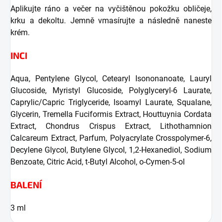
Aplikujte ráno a večer na vyčištěnou pokožku obličeje,
krku a dekoltu. Jemně vmasírujte a následně naneste
krém.
INCI
Aqua, Pentylene Glycol, Cetearyl Isononanoate, Lauryl
Glucoside, Myristyl Glucoside, Polyglyceryl-6 Laurate,
Caprylic/Capric Triglyceride, Isoamyl Laurate, Squalane,
Glycerin, Tremella Fuciformis Extract, Houttuynia Cordata
Extract, Chondrus Crispus Extract, Lithothamnion
Calcareum Extract, Parfum, Polyacrylate Crosspolymer-6,
Decylene Glycol, Butylene Glycol, 1,2-Hexanediol, Sodium
Benzoate, Citric Acid, t-Butyl Alcohol, o-Cymen-5-ol
BALENÍ
3 ml