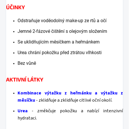
ÚČINKY
Odstraňuje voděodolný make-up ze rtů a očí
Jemné 2-fázové čištění s olejovým složením
Se uklidňujícím měsíčkem a heřmánkem
Urea chrání pokožku před ztrátou vlhkosti
Bez vůně
AKTIVNÍ LÁTKY
Kombinace výtažku z heřmánku a výtažku z
měsíčku
- zklidňuje a zklidňuje citlivé oční okolí.
Urea
- změkčuje pokožku a nabízí intenzivní
hydrataci.