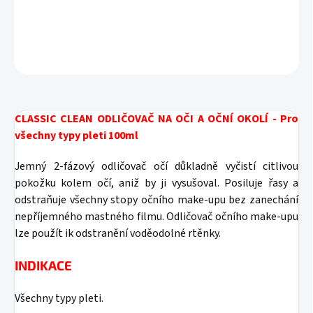
DETAILNÍ INFORMACE
ZEPTAT SE
HLÍDAT
CLASSIC CLEAN ODLIČOVAČ NA OČI A OČNÍ OKOLÍ - Pro
všechny typy pleti 100ml
Jemný 2-fázový odličovač očí důkladně vyčistí citlivou
pokožku kolem očí, aniž by ji vysušoval.
Posiluje řasy a
odstraňuje všechny stopy očního make-upu bez zanechání
nepříjemného mastného filmu. Odličovač očního make-upu
lze použít ik odstranění voděodolné rtěnky.
INDIKACE
Všechny typy pleti.