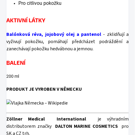
Pro citlivou pokožku
AKTIVNÍ LÁTKY
Balónková réva, jojobový olej a pantenol
- zklidňují a
vyživují pokožku, pomáhají předcházet podráždění a
zanechávají pokožku hedvábnou a jemnou.
BALENÍ
200 ml
PRODUKT JE VYROBEN V NĚMECKU
Zöllner Medical
International
je výhradním
distributorem značky
DALTON MARINE COSMETICS
pro
SK a CZ trh.