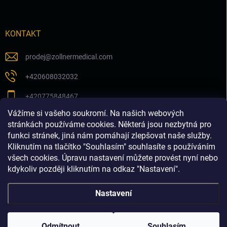
KONTAKT
prodej
@
zollnermedical.com
+420608032032
+420775848467
Vážíme si vašeho soukromí. Na našich webových
Sledujte nás na našem FB profilu
stránkách používáme cookies. Některá jsou nezbytná pro
funkci stránek, jiná nám pomáhají zlepšovat naše služby.
zollnermedical_eu
Kliknutím na tlačítko "Souhlasím" souhlasíte s používáním
všech cookies. Úpravu nastavení můžete provést nyní nebo
kdykoliv později kliknutím na odkaz "Nastavení".
Nastavení
Copyright 2026
Produkty pro estetickou medicínu a
dermatologii│dermalnivyplne.cz
. Všechna práva vyhrazena.
Odmítnout
Souhlasím