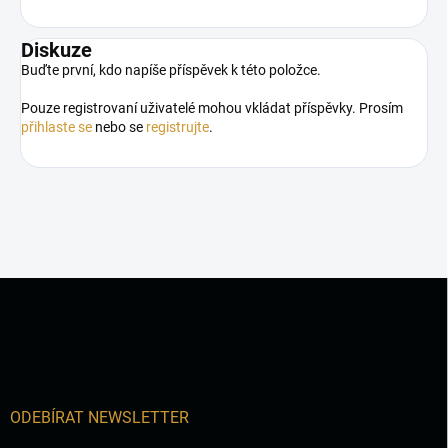
Diskuze
Buďte první, kdo napíše příspěvek k této položce.
Pouze registrovaní uživatelé mohou vkládat příspěvky. Prosím
přihlaste se
nebo se
registrujte
.
Z
á
p
a
t
í
ODEBÍRAT NEWSLETTER