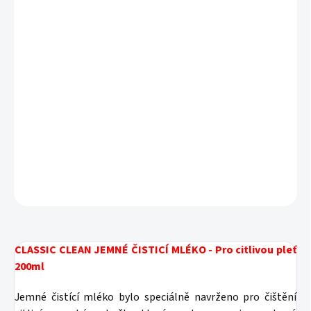
S balónovou révou, jojobovým olejem a
pantenolem
Bez vůně a bez barviv
Pro citlivou pokožku
DETAILNÍ INFORMACE
ZEPTAT SE
HLÍDAT
CLASSIC CLEAN JEMNÉ ČISTICÍ MLÉKO - Pro citlivou pleť
200ml
Jemné čistící mléko bylo speciálně navrženo pro čištění