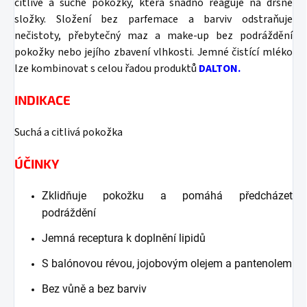
citlivé a suché pokožky, která snadno reaguje na drsné
složky.
Složení bez parfemace a barviv odstraňuje
nečistoty, přebytečný maz a make-up bez podráždění
pokožky nebo jejího zbavení vlhkosti. Jemné čistící mléko
lze kombinovat s celou řadou produktů
DALTON.
INDIKACE
Suchá a citlivá pokožka
ÚČINKY
Zklidňuje pokožku a pomáhá předcházet
podráždění
Jemná receptura k doplnění lipidů
S balónovou révou, jojobovým olejem a pantenolem
Bez vůně a bez barviv