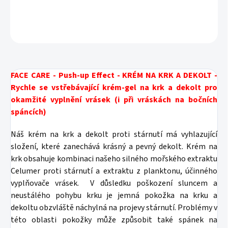
DETAILNÍ INFORMACE
ZEPTAT SE
HLÍDAT
FACE CARE - Push-up Effect - KRÉM NA KRK A DEKOLT -
Rychle se vstřebávající krém-gel na krk a dekolt pro
okamžité vyplnění vrásek (i při vráskách na bočních
spáncích)
Náš krém na krk a dekolt proti stárnutí má vyhlazující
složení, které zanechává krásný a pevný dekolt. Krém na
krk obsahuje kombinaci našeho silného mořského extraktu
Celumer proti stárnutí a extraktu z planktonu, účinného
vyplňovače vrásek.
V důsledku poškození sluncem a
neustálého pohybu krku je jemná pokožka na krku a
dekoltu obzvláště náchylná na projevy stárnutí. Problémy v
této oblasti pokožky může způsobit také spánek na