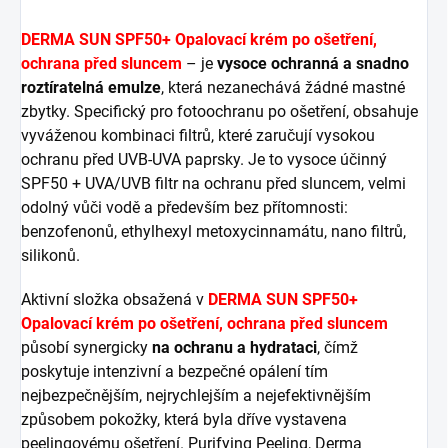
DERMA SUN SPF50+ Opalovací krém po ošetření,
ochrana před sluncem
– je
vysoce ochranná a snadno
roztíratelná emulze
, která nezanechává žádné mastné
zbytky. Specifický pro fotoochranu po ošetření, obsahuje
vyváženou kombinaci filtrů, které zaručují vysokou
ochranu před UVB-UVA paprsky. Je to vysoce účinný
SPF50 + UVA/UVB filtr na ochranu před sluncem, velmi
odolný vůči vodě a především bez přítomnosti:
benzofenonů, ethylhexyl metoxycinnamátu, nano filtrů,
silikonů.
Aktivní složka obsažená v
DERMA SUN SPF50+
Opalovací krém po ošetření, ochrana před sluncem
působí synergicky
na ochranu a hydrataci
, čímž
poskytuje intenzivní a bezpečné opálení tím
nejbezpečnějším, nejrychlejším a nejefektivnějším
způsobem pokožky, která byla dříve vystavena
peelingovému ošetření. Purifying Peeling, Derma