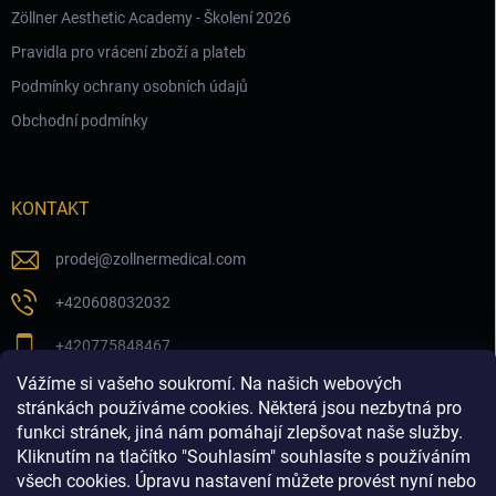
Zöllner Aesthetic Academy - Školení 2026
Pravidla pro vrácení zboží a plateb
Podmínky ochrany osobních údajů
Obchodní podmínky
KONTAKT
prodej
@
zollnermedical.com
+420608032032
+420775848467
Vážíme si vašeho soukromí. Na našich webových
Sledujte nás na našem FB profilu
stránkách používáme cookies. Některá jsou nezbytná pro
funkci stránek, jiná nám pomáhají zlepšovat naše služby.
zollnermedical_eu
Kliknutím na tlačítko "Souhlasím" souhlasíte s používáním
všech cookies. Úpravu nastavení můžete provést nyní nebo