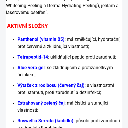
Whitening Peeling a Derma Hydrating Peeling), jehlám a
laserovému ošetření.
AKTIVNÍ SLOŽKY
Panthenol (vitamin B5)
: má změkčující, hydratační,
protičervené a zklidňující vlastnosti;
Tetrapeptid-14
: uklidňující peptid proti zarudnutí;
Aloe vera gel
: se zklidňujícím a protizánětlivým
účinkem;
Výtažek z rooibosu (červený čaj)
: s vlastnostmi
proti stárnutí, proti zarudnutí a dezinfekci;
Extrahovaný zelený čaj
: má čistící a stahující
vlastnosti;
Boswellia Serrata (kadidlo)
: působí proti zarudnutí
a stimuluje fibroblasty;