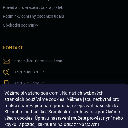
Pravidla pro vrácení zboží a plateb
Podmínky ochrany osobních údajů
Obchodní podmínky
KONTAKT
prodej
@
zollnermedical.com
+420608032032
+420775848467
Vážíme si vašeho soukromí. Na našich webových
Sledujte nás na našem FB profilu
stránkách používáme cookies. Některá jsou nezbytná pro
funkci stránek, jiná nám pomáhají zlepšovat naše služby.
zollnermedical_eu
Kliknutím na tlačítko "Souhlasím" souhlasíte s používáním
všech cookies. Úpravu nastavení můžete provést nyní nebo
kdykoliv později kliknutím na odkaz "Nastavení".