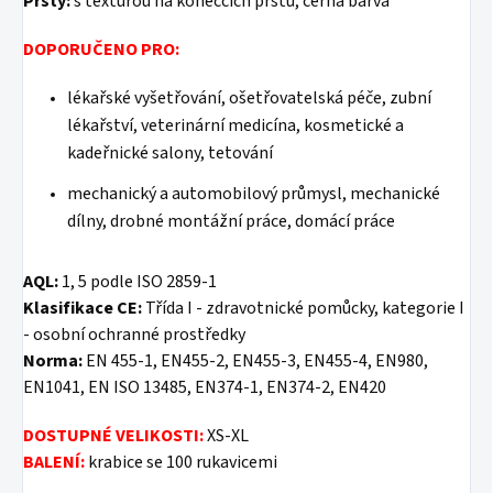
Prsty:
s texturou na konečcích prstů, černá barva
DOPORUČENO PRO:
lékařské vyšetřování, ošetřovatelská péče, zubní
lékařství, veterinární medicína, kosmetické a
kadeřnické salony, tetování
mechanický a automobilový průmysl, mechanické
dílny, drobné montážní práce, domácí práce
AQL:
1, 5 podle ISO 2859-1
Klasifikace CE:
Třída I - zdravotnické pomůcky, kategorie I
- osobní ochranné prostředky
Norma:
EN 455-1, EN455-2, EN455-3, EN455-4, EN980,
EN1041, EN ISO 13485, EN374-1, EN374-2, EN420
DOSTUPNÉ VELIKOSTI:
XS-XL
BALENÍ:
krabice se 100 rukavicemi