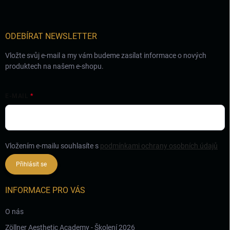
a
t
í
ODEBÍRAT NEWSLETTER
Vložte svůj e-mail a my vám budeme zasílat informace o nových
produktech na našem e-shopu.
E-MAIL
Vložením e-mailu souhlasíte s
podmínkami ochrany osobních údajů
Přihlásit se
INFORMACE PRO VÁS
O nás
Zöllner Aesthetic Academy - Školení 2026