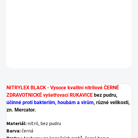
lékařské vyšetřování, ošetřovatelská péče, zubní
lékařství, veterinární medicína, kosmetické a
kadeřnické salony, tetování
mechanický a automobilový průmysl, mechanické
dílny, drobné montážní práce, domácí práce
DETAILNÍ INFORMACE
ZEPTAT SE
HLÍDAT
NITRYLEX BLACK - Vysoce kvalitní nitrilové ČERNÉ
ZDRAVOTNICKÉ vyšetřovací RUKAVICE
bez pudru,
účinné proti bakteriím, houbám a virům
, různé velikosti,
zn. Mercator.
Materiál:
nitril, bez pudru
Barva:
černá