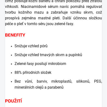
čímž posiluje kožní bariéru a chrání pokožku před ztrátou
vlhkosti. Niacinamidové sérum navíc pomáhá regulovat
tvorbu kožního mazu a zabraňuje vzniku skvrn, což
prospívá zejména mastné pleti. Další účinnou složkou
péče o pleť v tomto séru jsou zelené řasy.
BENEFITY
Snižuje vzhled pórů
Snižuje vzhled tmavých skvrn a pupínků
Zelené řasy posilují mikrobiom
88% přírodních složek
Bez vůní, barviv, mikroplastů, silikonů, PEG,
minerálních olejů a parabenů
POUŽITÍ