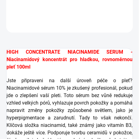
DETAILNÍ INFORMACE
ZEPTAT SE
HLÍDAT
HIGH CONCENTRATE NIACINAMIDE SERUM -
Niacinamidový koncentrát pro hladkou, rovnoměrnou
pleť 100ml
Jste připraveni na další úroveň péče o pleť?
Niacinamidové sérum 10% je zkušený profesionál, pokud
jde o zlepšení vaší pleti. Toto sérum bez vůně redukuje
vzhled velkých pórů, vyhlazuje povrch pokožky a pomáhá
napravit změny pokožky způsobené světlem, jako je
hyperpigmentace a zarudnutí. Tady to však nekončí.
Klíčová složka niacinamid, také známý jako vitamín B3,
dokáže ještě více. Podporuje tvorbu ceramidů v pokožce,