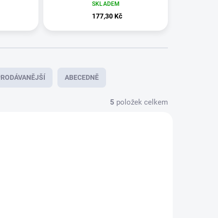
 na
zklidňující a chladivé
SKLADEM
UVA/UVB
mléko po opalování
177,30 Kč
mastný,
200 ml
RODÁVANĚJŠÍ
ABECEDNĚ
5
položek celkem
NOVINKA
8251051
8251650
DORUČENÍ 24H