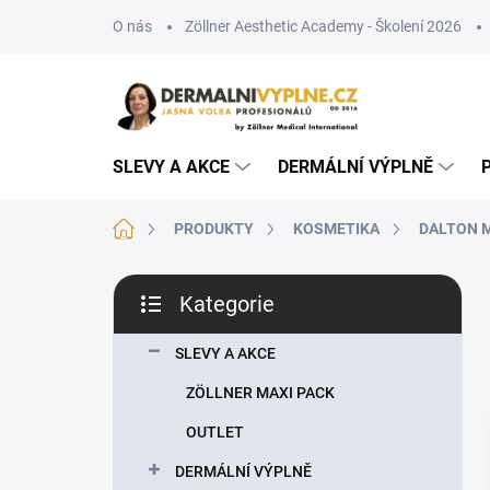
Přejít
O nás
Zöllner Aesthetic Academy - Školení 2026
na
obsah
SLEVY A AKCE
DERMÁLNÍ VÝPLNĚ
Domů
PRODUKTY
KOSMETIKA
DALTON 
P
Kategorie
o
Přeskočit
s
kategorie
t
SLEVY A AKCE
r
ZÖLLNER MAXI PACK
a
n
OUTLET
n
DERMÁLNÍ VÝPLNĚ
í