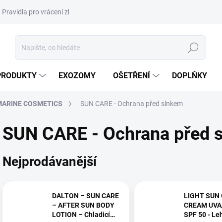
Pravidla pro vrácení zboží a plateb
Podmínky ochrany osobních úda
Hledat
PRODUKTY
EXOZOMY
OŠETŘENÍ
DOPLŇKY
MARINE COSMETICS
SUN CARE - Ochrana před slnkem
SUN CARE - Ochrana před 
Nejprodávanější
DALTON – SUN CARE
LIGHT SUN
– AFTER SUN BODY
CREAM UVA
LOTION – Chladicí
SPF 50 - Le