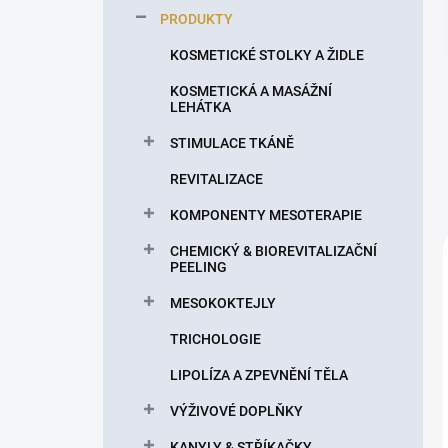
p
PRODUKTY
a
n
KOSMETICKÉ STOLKY A ŽIDLE
e
KOSMETICKÁ A MASÁŽNÍ
l
LEHÁTKA
STIMULACE TKÁNĚ
REVITALIZACE
KOMPONENTY MESOTERAPIE
CHEMICKÝ & BIOREVITALIZAČNÍ
PEELING
MESOKOKTEJLY
TRICHOLOGIE
LIPOLÍZA A ZPEVNĚNÍ TĚLA
VÝŽIVOVÉ DOPLŇKY
KANYLY & STŘÍKAČKY