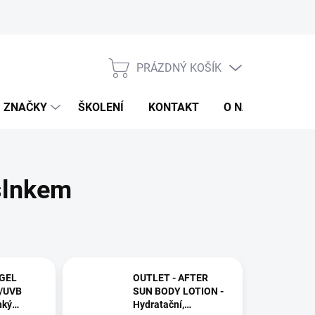
jů
Obchodní podmínky
PRÁZDNÝ KOŠÍK
NÁKUPNÍ
KOŠÍK
ZNAČKY
ŠKOLENÍ
KONTAKT
O NÁS
ZNAČ
slnkem
 GEL
OUTLET - AFTER
/UVB
SUN BODY LOTION -
hký
Hydratační,