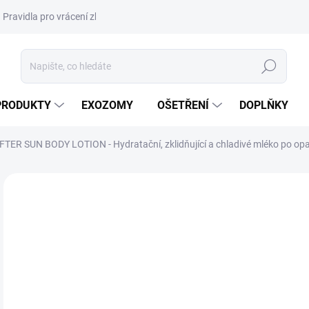
Pravidla pro vrácení zboží a plateb
Podmínky ochrany osobních úda
Hledat
PRODUKTY
EXOZOMY
OŠETŘENÍ
DOPLŇKY
FTER SUN BODY LOTION - Hydratační, zklidňující a chladivé mléko po opa
ZNAČKA:
DALTON MARINE COSMETICS
VÝPRODEJ
DORUČENÍ 24H
1
214
Měr
44,3
cena
SK