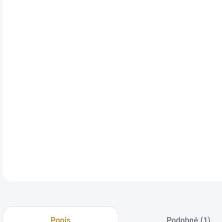
JAK
Apl
nebo
DŮV
Dop
DETA
Popis
Podobné (1)