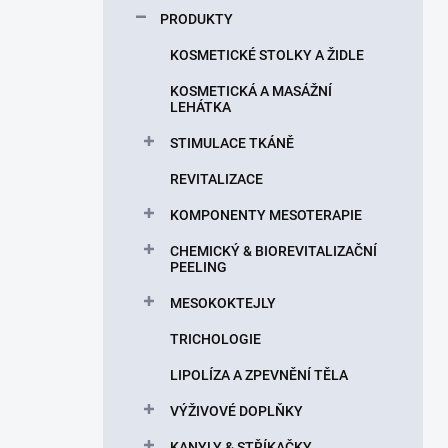
p
PRODUKTY
a
n
KOSMETICKÉ STOLKY A ŽIDLE
e
KOSMETICKÁ A MASÁŽNÍ
l
LEHÁTKA
STIMULACE TKÁNĚ
REVITALIZACE
KOMPONENTY MESOTERAPIE
CHEMICKÝ & BIOREVITALIZAČNÍ
PEELING
MESOKOKTEJLY
TRICHOLOGIE
LIPOLÍZA A ZPEVNĚNÍ TĚLA
VÝŽIVOVÉ DOPLŇKY
KANYLY & STŘÍKAČKY