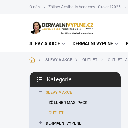
Přejít
O nás
Zöllner Aesthetic Academy - Školení 2026
na
obsah
SLEVY A AKCE
DERMÁLNÍ VÝPLNĚ
Domů
SLEVY A AKCE
OUTLET
OUTLET - A
P
Kategorie
o
Přeskočit
s
kategorie
t
SLEVY A AKCE
r
ZÖLLNER MAXI PACK
a
n
OUTLET
n
DERMÁLNÍ VÝPLNĚ
í