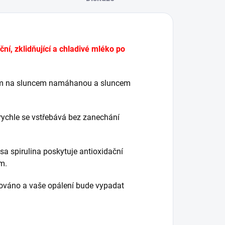
 zklidňující a chladivé mléko po
kem na sluncem namáhanou a sluncem
rychle se vstřebává bez zanechání
a spirulina poskytuje antioxidační
ím.
kováno a vaše opálení bude vypadat