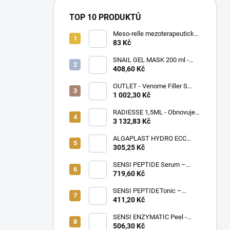
TOP 10 PRODUKTŮ
Meso-relle mezoterapeutické
jehly 32G (Ø0,23) x 4mm,
83 Kč
10ks v balení
SNAIL GEL MASK 200 ml -
Gelová maska s hlemýždím
408,60 Kč
slizem, regeneruje a zklidňuje
pokožku po invazivních
OUTLET - Venome Filler S
zákrocích
Lips 2x1 ml
1 002,30 Kč
RADIESSE 1,5ML - Obnovuje
strukturu pokožky stimulací
3 132,83 Kč
produkce kožních buněk,
kolagenu a elastinu
ALGAPLAST HYDRO ECC
Mask 145g – Intenzivní
305,25 Kč
hydratační maska pro suchou
a dehydratovanou pleť
SENSI PEPTIDE Serum –
Peptidové sérum doporučené
719,60 Kč
pro citlivou pleť a k rychlé
úlevě po kosmetických
SENSI PEPTIDE Tonic –
ošetřeních, 10×3 ml
Zklidňující tonikum s peptidy
411,20 Kč
doporučené pro citlivou
pokožku s tendencí k alergiím
SENSI ENZYMATIC Peel -
a atopii, 500ml
Jemný enzymatický peeling s
506,30 Kč