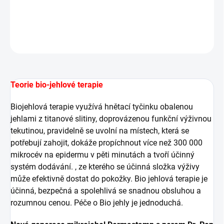
DETAILNÍ INFORMACE
ZEPTAT SE
HLÍDAT
Teorie bio-jehlové terapie
Biojehlová terapie využívá hnětací tyčinku obalenou
jehlami z titanové slitiny, doprovázenou funkční výživnou
tekutinou, pravidelně se uvolní na místech, která se
potřebují zahojit, dokáže propíchnout více než 300 000
mikrocév na epidermu v pěti minutách a tvoří účinný
systém dodávání. , ze kterého se účinná složka výživy
může efektivně dostat do pokožky. Bio jehlová terapie je
účinná, bezpečná a spolehlivá se snadnou obsluhou a
rozumnou cenou. Péče o Bio jehly je jednoduchá.