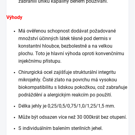
zabránili úniku kapaliny během používání.
Výhody
Má ověřenou schopnost dodávat požadované
množství účinných látek těsně pod dermis v
konstantní hloubce, bezbolestně a na velkou
plochu. Toto je hlavní výhoda oproti konvenčnímu
injekčnímu přístupu.
Chirurgická ocel zajišťuje strukturální integritu
mikrojehly. Čisté zlato na povrchu má vysokou
biokompatibilitu s lidskou pokožkou, což zabraňuje
podráždění a alergickým reakcím po použití.
Délka jehly je 0,25/0,5/0,75/1,0/1,25/1,5 mm.
Může být odsazen více než 30 000krát bez otupení.
S individuálním balením sterilních jehel.