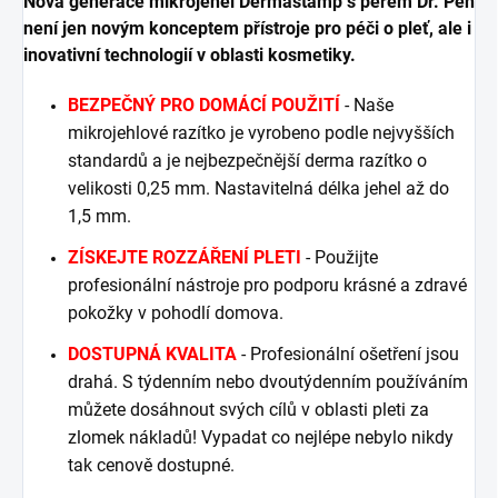
Nová generace mikrojehel Dermastamp s perem Dr. Pen
není jen novým konceptem přístroje pro péči o pleť, ale i
inovativní technologií v oblasti kosmetiky.
BEZPEČNÝ PRO DOMÁCÍ POUŽITÍ
- Naše
mikrojehlové razítko je vyrobeno podle nejvyšších
standardů a je nejbezpečnější derma razítko o
velikosti 0,25 mm. Nastavitelná délka jehel až do
1,5 mm.
ZÍSKEJTE ROZZÁŘENÍ PLETI
- Použijte
profesionální nástroje pro podporu krásné a zdravé
pokožky v pohodlí domova.
DOSTUPNÁ KVALITA
- Profesionální ošetření jsou
drahá. S týdenním nebo dvoutýdenním používáním
můžete dosáhnout svých cílů v oblasti pleti za
zlomek nákladů! Vypadat co nejlépe nebylo nikdy
tak cenově dostupné.