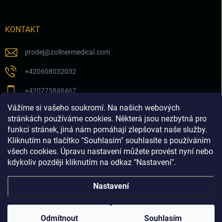
KONTAKT
prodej
@
zollnermedical.com
+420608032032
+420775848467
Vážíme si vašeho soukromí. Na našich webových
Sledujte nás na našem FB profilu
stránkách používáme cookies. Některá jsou nezbytná pro
funkci stránek, jiná nám pomáhají zlepšovat naše služby.
zollnermedical_eu
Kliknutím na tlačítko "Souhlasím" souhlasíte s používáním
všech cookies. Úpravu nastavení můžete provést nyní nebo
kdykoliv později kliknutím na odkaz "Nastavení".
Nastavení
Copyright 2026
Produkty pro estetickou medicínu a
dermatologii│dermalnivyplne.cz
. Všechna práva vyhrazena.
Odmítnout
Souhlasím