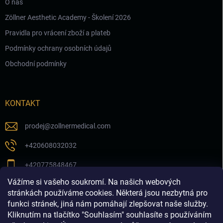
O nás
Zöllner Aesthetic Academy - Školení 2026
Pravidla pro vrácení zboží a plateb
Podmínky ochrany osobních údajů
Obchodní podmínky
KONTAKT
prodej
@
zollnermedical.com
+420608032032
+420775848467
Vážíme si vašeho soukromí. Na našich webových
Sledujte nás na našem FB profilu
stránkách používáme cookies. Některá jsou nezbytná pro
funkci stránek, jiná nám pomáhají zlepšovat naše služby.
zollnermedical_eu
Kliknutím na tlačítko "Souhlasím" souhlasíte s používáním