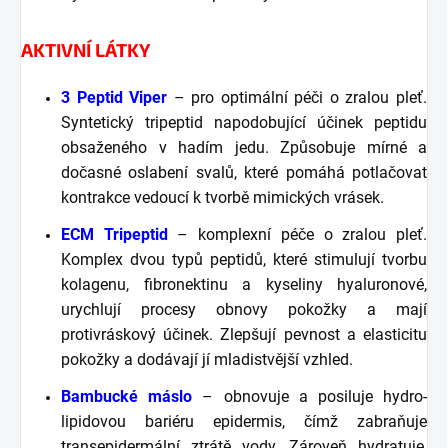
AKTIVNÍ LÁTKY
3 Peptid Viper
– pro optimální péči o zralou pleť.
Syntetický tripeptid napodobující účinek peptidu
obsaženého v hadím jedu. Způsobuje mírné a
dočasné oslabení svalů, které pomáhá potlačovat
kontrakce vedoucí k tvorbě mimických vrásek.
ECM Tripeptid
– komplexní péče o zralou pleť.
Komplex dvou typů peptidů, které stimulují tvorbu
kolagenu, fibronektinu a kyseliny hyaluronové,
urychlují procesy obnovy pokožky a mají
protivráskový účinek. Zlepšují pevnost a elasticitu
pokožky a dodávají jí mladistvější vzhled.
Bambucké máslo
– obnovuje a posiluje hydro-
lipidovou bariéru epidermis, čímž zabraňuje
transepidermální ztrátě vody. Zároveň hydratuje,