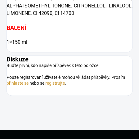
ALPHA-ISOMETHYL IONONE, CITRONELLOL, LINALOOL,
LIMONENE, CI 42090, CI 14700
BALENÍ
1×150 ml
Diskuze
Buďte první, kdo napíše příspěvek k této položce.
Pouze registrovaní uživatelé mohou vkládat příspěvky. Prosím
přihlaste se
nebo se
registrujte
.
Z