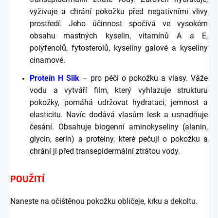
vyživuje a chrání pokožku před negativními vlivy
prostředí. Jeho účinnost spočívá ve vysokém
obsahu mastných kyselin, vitamínů A a E,
polyfenolů, fytosterolů, kyseliny galové a kyseliny
cinamové.
Proteín H Silk
– pro péči o pokožku a vlasy. Váže
vodu a vytváří film, který vyhlazuje strukturu
pokožky, pomáhá udržovat hydrataci, jemnost a
elasticitu. Navíc dodává vlasům lesk a usnadňuje
česání. Obsahuje biogenní aminokyseliny (alanin,
glycin, serin) a proteiny, které pečují o pokožku a
chrání ji před transepidermální ztrátou vody.
POUŽITÍ
Naneste na očištěnou pokožku obličeje, krku a dekoltu.