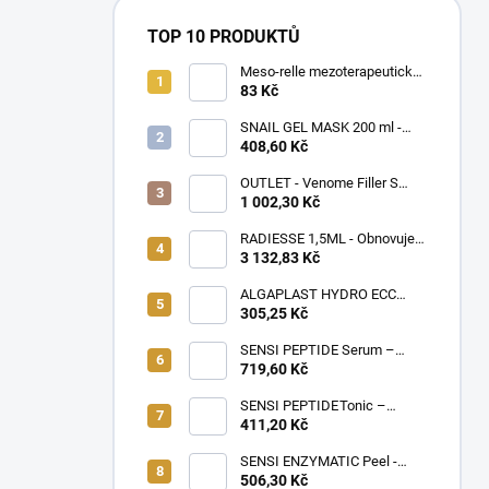
TOP 10 PRODUKTŮ
Meso-relle mezoterapeutické
jehly 32G (Ø0,23) x 4mm,
83 Kč
10ks v balení
SNAIL GEL MASK 200 ml -
Gelová maska s hlemýždím
408,60 Kč
slizem, regeneruje a zklidňuje
pokožku po invazivních
OUTLET - Venome Filler S
zákrocích
Lips 2x1 ml
1 002,30 Kč
RADIESSE 1,5ML - Obnovuje
strukturu pokožky stimulací
3 132,83 Kč
produkce kožních buněk,
kolagenu a elastinu
ALGAPLAST HYDRO ECC
Mask 145g – Intenzivní
305,25 Kč
hydratační maska pro suchou
a dehydratovanou pleť
SENSI PEPTIDE Serum –
Peptidové sérum doporučené
719,60 Kč
pro citlivou pleť a k rychlé
úlevě po kosmetických
SENSI PEPTIDE Tonic –
ošetřeních, 10×3 ml
Zklidňující tonikum s peptidy
411,20 Kč
doporučené pro citlivou
pokožku s tendencí k alergiím
SENSI ENZYMATIC Peel -
a atopii, 500ml
Jemný enzymatický peeling s
506,30 Kč