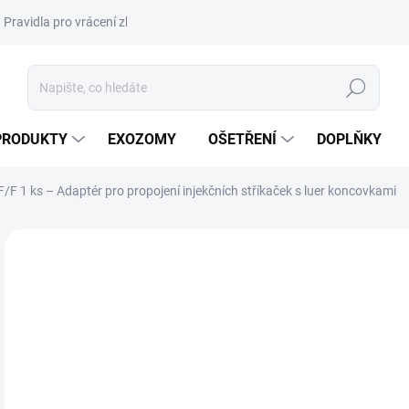
Pravidla pro vrácení zboží a plateb
Podmínky ochrany osobních úda
Hledat
PRODUKTY
EXOZOMY
OŠETŘENÍ
DOPLŇKY
 1 ks – Adaptér pro propojení injekčních stříkaček s luer koncovkami
ZNAČKA:
B│BRAUN
NOVINKA
DORUČENÍ 24H
1
21,
Měr
17,7
cena
SK