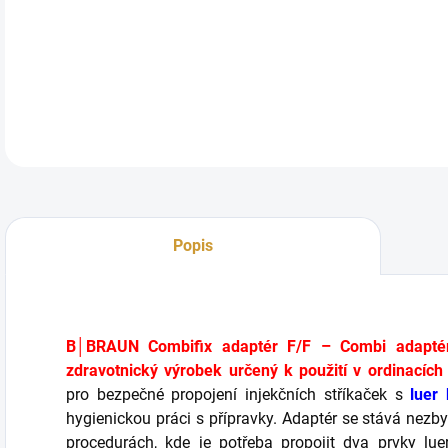
DETA
Popis
B│BRAUN Combifix adaptér F/F – Combi adaptér 
zdravotnický výrobek určený k použití v ordinacích 
pro bezpečné propojení injekčních stříkaček s
luer
hygienickou práci s přípravky. Adaptér se stává nez
procedurách, kde je potřeba propojit dva prvky lu