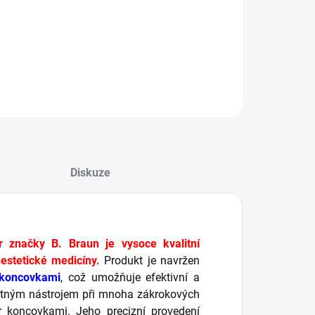
Zajišťuje stabilitu spojení a ovlivňuje bezpečnost
a komfort při práci s produktem
ILNÍ INFORMACE
ZEPTAT SE
HLÍDAT
Diskuze
značky B. Braun je vysoce kvalitní
estetické medicíny.
Produkt je navržen
 koncovkami
, což umožňuje efektivní a
bytným nástrojem při mnoha zákrokových
er koncovkami. Jeho precizní provedení