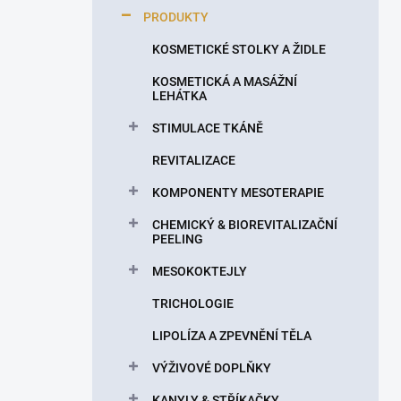
p
PRODUKTY
a
n
KOSMETICKÉ STOLKY A ŽIDLE
e
KOSMETICKÁ A MASÁŽNÍ
l
LEHÁTKA
STIMULACE TKÁNĚ
REVITALIZACE
KOMPONENTY MESOTERAPIE
CHEMICKÝ & BIOREVITALIZAČNÍ
PEELING
MESOKOKTEJLY
TRICHOLOGIE
LIPOLÍZA A ZPEVNĚNÍ TĚLA
VÝŽIVOVÉ DOPLŇKY
KANYLY & STŘÍKAČKY