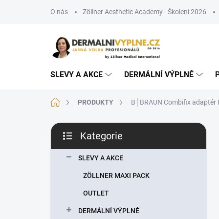
Přejít
O nás
Zöllner Aesthetic Academy - Školení 2026
na
obsah
SLEVY A AKCE
DERMÁLNÍ VÝPLNĚ
Domů
PRODUKTY
B│BRAUN Combifix adaptér F/F
P
Kategorie
o
Přeskočit
s
kategorie
t
SLEVY A AKCE
r
ZÖLLNER MAXI PACK
a
n
OUTLET
n
DERMÁLNÍ VÝPLNĚ
í