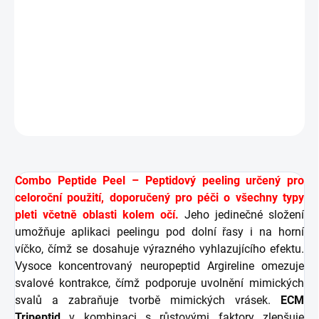
začervenání
Zvýšení pevnosti a elasticity pokožky
Hloubková hydratace a omlazení pokožky
DETAILNÍ INFORMACE
ZEPTAT SE
HLÍDAT
Combo Peptide Peel – Peptidový peeling určený pro
celoroční použití, doporučený pro péči o všechny typy
pleti včetně oblasti kolem očí.
Jeho jedinečné složení
umožňuje aplikaci peelingu pod dolní řasy i na horní
víčko, čímž se dosahuje výrazného vyhlazujícího efektu.
Vysoce koncentrovaný neuropeptid Argireline omezuje
svalové kontrakce, čímž podporuje uvolnění mimických
svalů a zabraňuje tvorbě mimických vrásek.
ECM
Tripeptid
v kombinaci s růstovými faktory zlepšuje