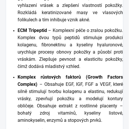
vyhlazení vrásek a zlepšení vlastností pokožky.
Rozkládá keratinizované masy ve vlasových
folikulech a tím inhibuje vznik akné.
ECM Tripeptid
– Komplexní péče o zralou pokožku.
Komplex dvou typů peptidů stimuluje produkci
kolagenu, fibronektinu a kyseliny hyaluronové,
urychluje procesy obnovy pokožky a působí proti
vráskám. Zlepšuje pevnost a elasticitu pokožky,
čímž dodává mladistvý vzhled.
Komplex růstových faktorů (Growth Factors
Complex)
– Obsahuje EGF, IGF, FGF a VEGF, které
silně stimulují tvorbu kolagenu a elastinu, redukují
vrásky, zpevňují pokožku a modelují kontury
obličeje. Obsahuje extrakt z rostlinné placenty –
bohatý zdroj vitamínů, kyseliny listové,
aminokyselin, enzymů a stopových prvků.