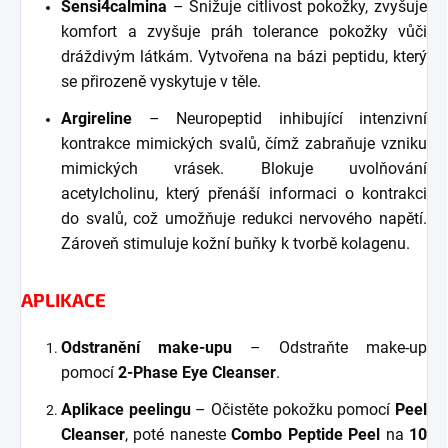
Sensi4calmina
– Snižuje citlivost pokožky, zvyšuje
komfort a zvyšuje práh tolerance pokožky vůči
dráždivým látkám. Vytvořena na bázi peptidu, který
se přirozeně vyskytuje v těle.
Argireline
– Neuropeptid inhibující intenzivní
kontrakce mimických svalů, čímž zabraňuje vzniku
mimických vrásek. Blokuje uvolňování
acetylcholinu, který přenáší informaci o kontrakci
do svalů, což umožňuje redukci nervového napětí.
Zároveň stimuluje kožní buňky k tvorbě kolagenu.
APLIKACE
Odstranění make-upu
– Odstraňte make-up
pomocí
2-Phase Eye Cleanser
.
Aplikace peelingu
– Očistěte pokožku pomocí
Peel
Cleanser
, poté naneste
Combo Peptide Peel
na
10