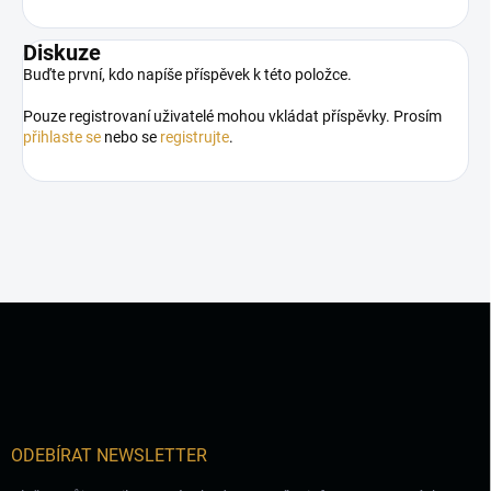
Diskuze
Buďte první, kdo napíše příspěvek k této položce.
Pouze registrovaní uživatelé mohou vkládat příspěvky. Prosím
přihlaste se
nebo se
registrujte
.
Z
á
p
a
t
í
ODEBÍRAT NEWSLETTER