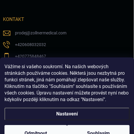
KONTAKT
prodej
@
zollnermedical.com
+420608032032
+420775848467
Vážíme si vašeho soukromí. Na našich webových
Sledujte nás na našem FB profilu
stránkách používáme cookies. Některá jsou nezbytná pro
funkci stránek, jiná nám pomáhají zlepšovat naše služby.
zollnermedical_eu
Kliknutím na tlačítko "Souhlasím" souhlasíte s používáním
všech cookies. Úpravu nastavení můžete provést nyní nebo
kdykoliv později kliknutím na odkaz "Nastavení".
Nastavení
Copyright 2026
Produkty pro estetickou medicínu a
dermatologii│dermalnivyplne.cz
. Všechna práva vyhrazena.
Odmítnout
Souhlasím