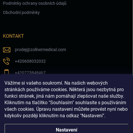
Podmínky ochrany osobních údajů
Obchodní podmínky
KONTAKT
prodej
@
zollnermedical.com
+420608032032
+420775848467
Vážíme si vašeho soukromí. Na našich webových
Sledujte nás na našem FB profilu
stránkách používáme cookies. Některá jsou nezbytná pro
funkci stránek, jiná nám pomáhají zlepšovat naše služby.
zollnermedical_eu
Kliknutím na tlačítko "Souhlasím" souhlasíte s používáním
všech cookies. Úpravu nastavení můžete provést nyní nebo
kdykoliv později kliknutím na odkaz "Nastavení".
Nastavení