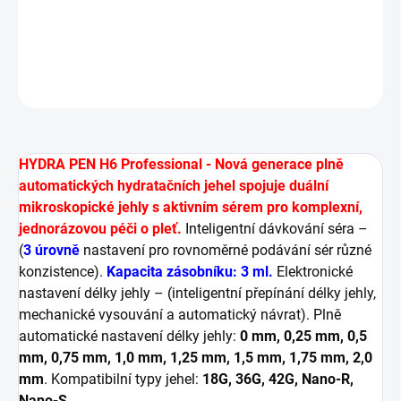
a dodává jí růžový, svěží a zářivý vzhled.
DETAILNÍ INFORMACE
ZEPTAT SE
HLÍDAT
HYDRA PEN H6 Professional - Nová generace plně
automatických hydratačních jehel spojuje duální
mikroskopické jehly s aktivním sérem pro komplexní,
jednorázovou péči o pleť.
Inteligentní dávkování séra –
(
3 úrovně
nastavení pro rovnoměrné podávání sér různé
konzistence).
Kapacita zásobníku: 3 ml.
Elektronické
nastavení délky jehly – (inteligentní přepínání délky jehly,
mechanické vysouvání a automatický návrat).
Plně
automatické nastavení délky jehly:
0 mm, 0,25 mm, 0,5
mm, 0,75 mm, 1,0 mm, 1,25 mm, 1,5 mm, 1,75 mm, 2,0
mm
. Kompatibilní typy jehel:
18G, 36G, 42G, Nano-R,
Nano-S