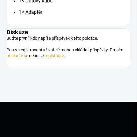
1× Datový kabel
1× Adaptér
Diskuze
Buďte první, kdo napíše příspěvek k této položce.
Pouze registrovaní uživatelé mohou vkládat příspěvky. Prosím
přihlaste se
nebo se
registrujte
.
Z
á
p
a
t