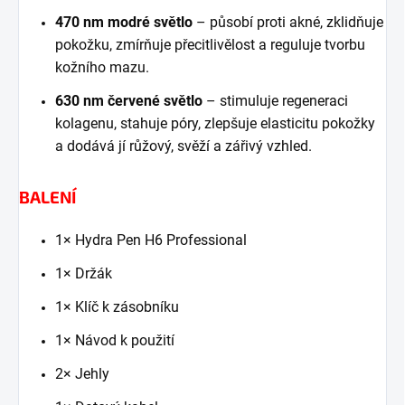
470 nm modré světlo
– působí proti akné, zklidňuje
pokožku, zmírňuje přecitlivělost a reguluje tvorbu
kožního mazu.
630 nm červené světlo
– stimuluje regeneraci
kolagenu, stahuje póry, zlepšuje elasticitu pokožky
a dodává jí růžový, svěží a zářivý vzhled.
BALENÍ
1× Hydra Pen H6 Professional
1× Držák
1× Klíč k zásobníku
1× Návod k použití
2× Jehly