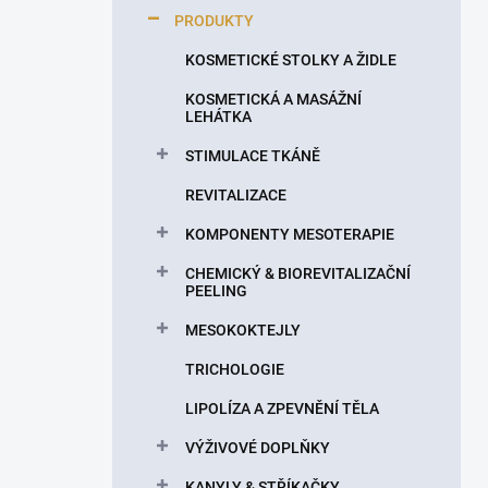
p
PRODUKTY
a
n
KOSMETICKÉ STOLKY A ŽIDLE
e
KOSMETICKÁ A MASÁŽNÍ
l
LEHÁTKA
STIMULACE TKÁNĚ
REVITALIZACE
KOMPONENTY MESOTERAPIE
CHEMICKÝ & BIOREVITALIZAČNÍ
PEELING
MESOKOKTEJLY
TRICHOLOGIE
LIPOLÍZA A ZPEVNĚNÍ TĚLA
VÝŽIVOVÉ DOPLŇKY
KANYLY & STŘÍKAČKY