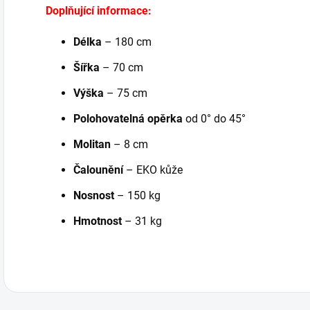
Doplňující informace:
Délka
– 180 cm
Šířka
– 70 cm
Výška
– 75 cm
Polohovatelná opěrka
od 0° do 45°
Molitan
– 8 cm
Čalounění
– EKO kůže
Nosnost
– 150 kg
Hmotnost
– 31 kg