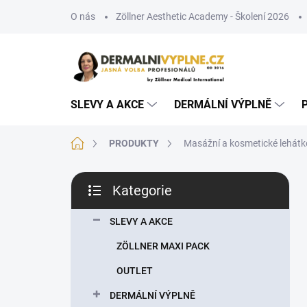
Přejít
O nás
Zöllner Aesthetic Academy - Školení 2026
na
obsah
SLEVY A AKCE
DERMÁLNÍ VÝPLNĚ
Domů
PRODUKTY
Masážní a kosmetické lehátk
P
Kategorie
o
Přeskočit
s
kategorie
t
SLEVY A AKCE
r
ZÖLLNER MAXI PACK
a
n
OUTLET
n
DERMÁLNÍ VÝPLNĚ
í