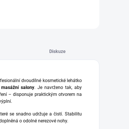
ILNÍ INFORMACE
ZEPTAT SE
HLÍDAT
Diskuze
fesionální dvoudílné kosmetické lehátko
 masážní salony
. Je navrženo tak, aby
ření – disponuje praktickým otvorem na
výplní.
které se snadno udržuje a čistí. Stabilitu
 doplněná o odolné nerezové nohy.