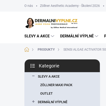
Přejít
O nás
Zöllner Aesthetic Academy - Školení 2026
na
obsah
SLEVY A AKCE
DERMÁLNÍ VÝPLNĚ
Domů
PRODUKTY
SENSI ALGAE ACTIVATOR 500 m
P
Kategorie
o
Přeskočit
s
kategorie
t
SLEVY A AKCE
r
ZÖLLNER MAXI PACK
a
n
OUTLET
n
DERMÁLNÍ VÝPLNĚ
í