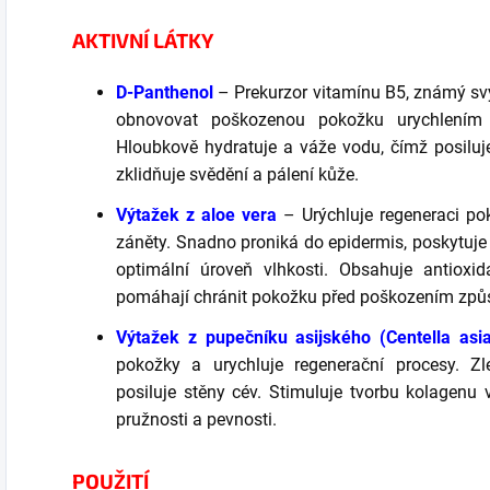
AKTIVNÍ LÁTKY
D-Panthenol
– Prekurzor vitamínu B5, známý s
obnovovat poškozenou pokožku urychlením 
Hloubkově hydratuje a váže vodu, čímž posiluj
zklidňuje svědění a pálení kůže.
Výtažek z aloe vera
– Urýchluje regeneraci pok
záněty. Snadno proniká do epidermis, poskytuje
optimální úroveň vlhkosti. Obsahuje antioxid
pomáhají chránit pokožku před poškozením způ
Výtažek z pupečníku asijského (Centella asia
pokožky a urychluje regenerační procesy. Zle
posiluje stěny cév. Stimuluje tvorbu kolagenu 
pružnosti a pevnosti.
POUŽITÍ