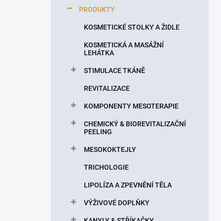
p
PRODUKTY
a
n
KOSMETICKÉ STOLKY A ŽIDLE
e
KOSMETICKÁ A MASÁŽNÍ
l
LEHÁTKA
STIMULACE TKÁNĚ
REVITALIZACE
KOMPONENTY MESOTERAPIE
CHEMICKÝ & BIOREVITALIZAČNÍ
PEELING
MESOKOKTEJLY
TRICHOLOGIE
LIPOLÍZA A ZPEVNĚNÍ TĚLA
VÝŽIVOVÉ DOPLŇKY
KANYLY & STŘÍKAČKY