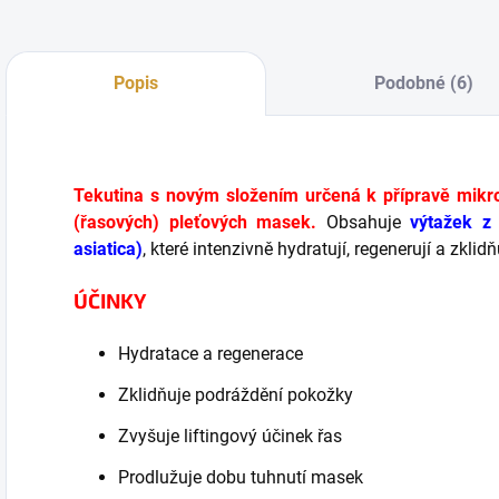
Popis
Podobné (6)
Tekutina s novým složením určená k přípravě mikro
(řasových) pleťových masek.
Obsahuje
výtažek z 
asiatica)
, které intenzivně hydratují, regenerují a zkli
ÚČINKY
Hydratace a regenerace
Zklidňuje podráždění pokožky
Zvyšuje liftingový účinek řas
Prodlužuje dobu tuhnutí masek