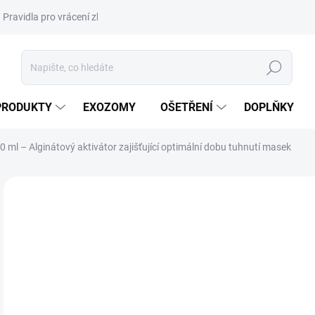
Pravidla pro vrácení zboží a plateb
Podmínky ochrany osobních úda
Hledat
PRODUKTY
EXOZOMY
OŠETŘENÍ
DOPLŇKY
l – Alginátový aktivátor zajišťující optimální dobu tuhnutí masek
ZNAČKA:
CLARENA
NOVINKA
DORUČENÍ 24H
1
185
Měr
0,31
cena
POU