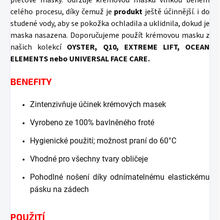
pleťové masky. Udržuje krémovou masku vlhkou během
celého procesu, díky čemuž je
produkt
ještě účinnější. i do
studené vody, aby se pokožka ochladila a uklidnila, dokud je
maska ​​nasazena. Doporučujeme použít krémovou masku z
našich kolekcí
OYSTER, Q10, EXTREME LIFT, OCEAN
ELEMENTS nebo UNIVERSAL FACE CARE.
BENEFITY
Zintenzivňuje účinek krémových masek
Vyrobeno ze 100% bavlněného froté
Hygienické použití; možnost praní do 60°C
Vhodné pro všechny tvary obličeje
Pohodlné nošení díky odnímatelnému elastickému
pásku na zádech
POUŽITÍ