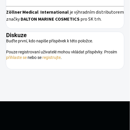
Zöllner Medical
International
je výhradním distributorem
značky
DALTON MARINE COSMETICS
pro SK trh.
Diskuze
Buďte první, kdo napíše příspěvek k této položce.
Pouze registrovaní uživatelé mohou vkládat příspěvky. Prosím
přihlaste se
nebo se
registrujte
.
Z
á
p
a
t