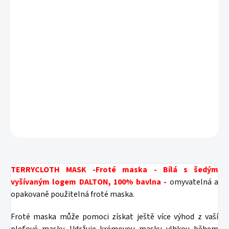
Vyrobeno ze 100% bavlněného froté
Hygienické použití; možnost praní do 60°C
Vhodné pro všechny tvary obličeje
Pohodlné nošení díky odnímatelnému
elastickému pásku na zádech
DETAILNÍ INFORMACE
ZEPTAT SE
HLÍDAT
TERRYCLOTH MASK -Froté maska ​​- Bílá s šedým
vyšívaným logem DALTON, 100% bavlna -
omyvatelná a
opakovaně použitelná froté maska.
Froté maska ​​může pomoci získat ještě více výhod z vaší