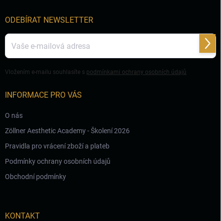
í
ODEBÍRAT NEWSLETTER
Přihl
se
Vložením e-mailu souhlasíte s
podmínkami ochrany osobních údajů
INFORMACE PRO VÁS
O nás
Zöllner Aesthetic Academy - Školení 2026
Pravidla pro vrácení zboží a plateb
Podmínky ochrany osobních údajů
Obchodní podmínky
KONTAKT