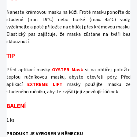
Naneste krémovou masku na kůži. Froté masku ponořte do
studené (min. 19°C) nebo horké (max. 45°C) vody,
vyždímejte a poté přiložte na obličej přes krémovou masku.
Elastický pas zajišťuje, že maska ​​zůstane na tváři bez
sklouznutí.
TIP
Před aplikací masky
OYSTER Mask
si na obličej položte
teplou ručníkovou masku, abyste otevřeli póry. Před
aplikací
EXTREME LIFT
masky použijte masku ze
studeného ručníku, abyste zvýšili její zpevňující účinek.
BALENÍ
1 ks
PRODUKT JE VYROBEN V NĚMECKU