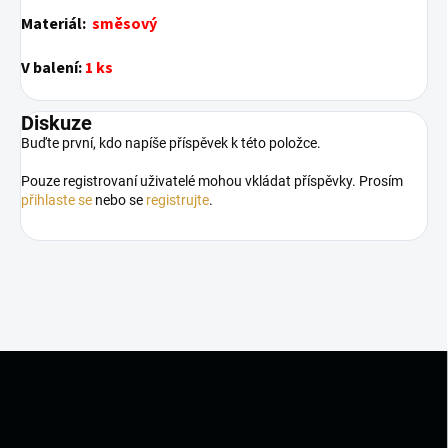
Materiál:
směsový
V balení:
1 ks
Diskuze
Buďte první, kdo napíše příspěvek k této položce.
Pouze registrovaní uživatelé mohou vkládat příspěvky. Prosím
přihlaste se
nebo se
registrujte
.
Z
á
p
a