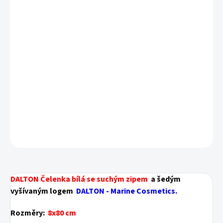
DALTON Čelenka bílá se suchým zipem
a šedým
vyšívaným logem
DALTON - Marine Cosmetics.
Rozměry:
8x80 cm
Materiál:
směsový
V balení:
1 ks
DETAILNÍ INFORMACE
ZEPTAT SE
HLÍDAT
DALTON Čelenka bílá se suchým zipem
a šedým
vyšívaným logem
DALTON - Marine Cosmetics.
Rozměry:
8x80 cm