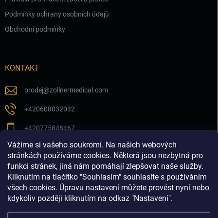
Podmínky ochrany osobních údajů
Obchodní podmínky
KONTAKT
prodej
@
zollnermedical.com
+420608032032
+420775848467
Vážíme si vašeho soukromí. Na našich webových
Sledujte nás na našem FB profilu
stránkách používáme cookies. Některá jsou nezbytná pro
funkci stránek, jiná nám pomáhají zlepšovat naše služby.
zollnermedical_eu
Kliknutím na tlačítko "Souhlasím" souhlasíte s používáním
všech cookies. Úpravu nastavení můžete provést nyní nebo
kdykoliv později kliknutím na odkaz "Nastavení".