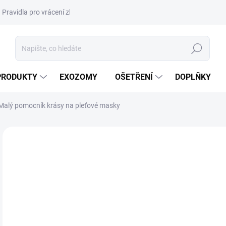
Pravidla pro vrácení zboží a plateb
Podmínky ochrany osobních úda
Hledat
PRODUKTY
EXOZOMY
OŠETŘENÍ
DOPLŇKY
– Malý pomocník krásy na pleťové masky
ZNAČKA:
DALTON MARINE COSMETICS
DORUČENÍ 24H
1
238
Měr
98,3
cena
SK