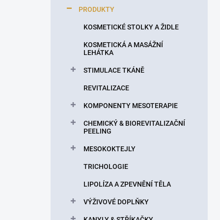
p
PRODUKTY
a
n
KOSMETICKÉ STOLKY A ŽIDLE
e
KOSMETICKÁ A MASÁŽNÍ
l
LEHÁTKA
STIMULACE TKÁNĚ
REVITALIZACE
KOMPONENTY MESOTERAPIE
CHEMICKÝ & BIOREVITALIZAČNÍ
PEELING
MESOKOKTEJLY
TRICHOLOGIE
LIPOLÍZA A ZPEVNĚNÍ TĚLA
VÝŽIVOVÉ DOPLŇKY
KANYLY & STŘÍKAČKY