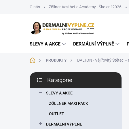
Přejít
O nás
Zöllner Aesthetic Academy - Školení 2026
na
obsah
SLEVY A AKCE
DERMÁLNÍ VÝPLNĚ
Domů
PRODUKTY
DALTON - Vějířovitý Štětec 
P
Kategorie
o
Přeskočit
s
kategorie
t
SLEVY A AKCE
r
ZÖLLNER MAXI PACK
a
n
OUTLET
n
DERMÁLNÍ VÝPLNĚ
í