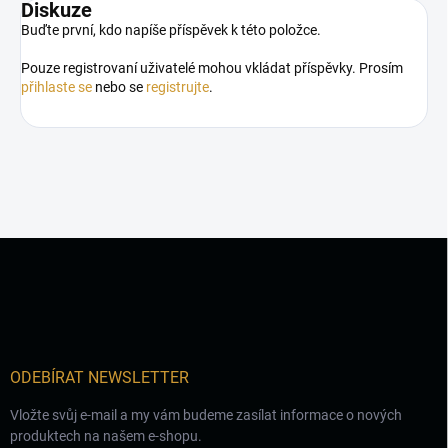
Diskuze
Buďte první, kdo napíše příspěvek k této položce.
Pouze registrovaní uživatelé mohou vkládat příspěvky. Prosím
přihlaste se
nebo se
registrujte
.
Z
á
p
a
t
í
ODEBÍRAT NEWSLETTER
Vložte svůj e-mail a my vám budeme zasílat informace o nových
produktech na našem e-shopu.