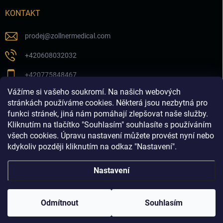
KONTAKT
prodej
@
zollnermedical.com
+420608032032
+420775848467
Vážíme si vašeho soukromí. Na našich webových
Sledujte nás na našem FB profilu
stránkách používáme cookies. Některá jsou nezbytná pro
funkci stránek, jiná nám pomáhají zlepšovat naše služby.
zollnermedical_eu
Kliknutím na tlačítko "Souhlasím" souhlasíte s používáním
všech cookies. Úpravu nastavení můžete provést nyní nebo
kdykoliv později kliknutím na odkaz "Nastavení".
Nastavení
Copyright 2026
Produkty pro estetickou medicínu a
dermatologii│dermalnivyplne.cz
. Všechna práva vyhrazena.
Odmítnout
Souhlasím
Vytvořil Shoptet