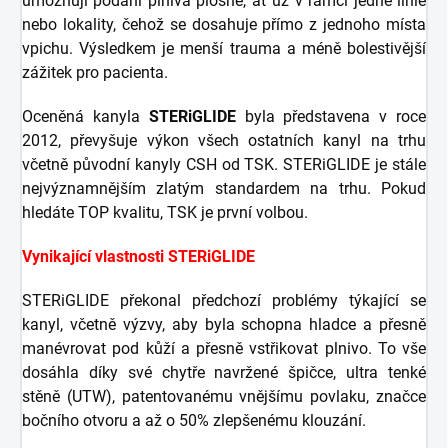
umožňují podání plniva plošně, ať už v rámci jedné linie
nebo lokality, čehož se dosahuje přímo z jednoho místa
vpichu. Výsledkem je menší trauma a méně bolestivější
zážitek pro pacienta.
Oceněná kanyla
STERiGLIDE
byla představena v roce
2012, převyšuje výkon všech ostatních kanyl na trhu
včetně původní kanyly CSH od TSK. STERiGLIDE je stále
nejvýznamnějším zlatým standardem na trhu. Pokud
hledáte TOP kvalitu, TSK je první volbou.
Vynikající vlastnosti STERiGLIDE
STERiGLIDE překonal předchozí problémy týkající se
kanyl, včetně výzvy, aby byla schopna hladce a přesně
manévrovat pod kůží a přesně vstřikovat plnivo. To vše
dosáhla díky své chytře navržené špičce, ultra tenké
stěně (UTW), patentovanému vnějšímu povlaku, značce
bočního otvoru a až o 50% zlepšenému klouzání.