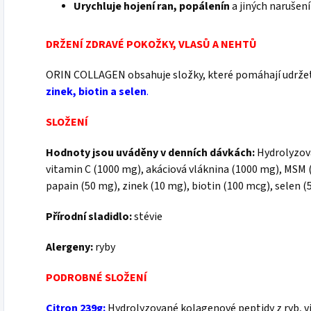
Urychluje hojení ran, popálení
n
a jiných narušení
DRŽENÍ ZDRAVÉ POKOŽKY, VLASŮ A NEHTŮ
ORIN COLLAGEN obsahuje složky, které pomáhají udržet 
zinek, biotin a selen
.
SLOŽENÍ
Hodnoty jsou uváděny v denních dávkách:
Hydrolyzova
vitamin C (1000 mg), akáciová vláknina (1000 mg), MSM 
papain (50 mg), zinek (10 mg), biotin (100 mcg), selen (
Přírodní sladidlo:
stévie
Alergeny:
ryby
PODROBNÉ SLOŽENÍ
Citron 239g:
Hydrolyzované kolagenové peptidy z ryb, vi