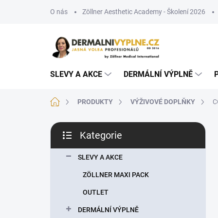
Přejít
O nás
Zöllner Aesthetic Academy - Školení 2026
na
obsah
SLEVY A AKCE
DERMÁLNÍ VÝPLNĚ
Domů
PRODUKTY
VÝŽIVOVÉ DOPLŇKY
C
P
Kategorie
o
Přeskočit
s
kategorie
t
SLEVY A AKCE
r
ZÖLLNER MAXI PACK
a
n
OUTLET
n
DERMÁLNÍ VÝPLNĚ
í