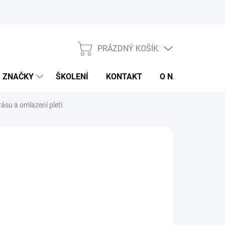
jů
Obchodní podmínky
PRÁZDNÝ KOŠÍK
NÁKUPNÍ
KOŠÍK
ZNAČKY
ŠKOLENÍ
KONTAKT
O NÁS
ZNAČ
ásu a omlazení pleti
80 Kč
/ ks
,80 Kč včetně DPH
ná
LADEM
: