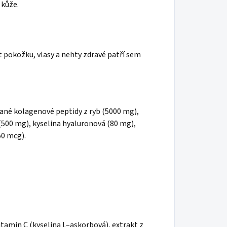
 kůže.
pokožku, vlasy a nehty zdravé patří sem
né kolagenové peptidy z ryb (5000 mg),
(500 mg), kyselina hyaluronová (80 mg),
50 mcg).
tamin C (kyselina L–askorbová), extrakt z