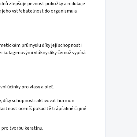
ýdnů zlepšuje pevnost pokožky a redukuje
uje jeho vstřebatelnost do organismu a
metickém průmyslu díky její schopnosti
zi kolagenovými vlákny díky čemuž vypíná
ní účinky pro vlasy a pleť.
y, díky schopnosti aktivovat hormon
lastnost oceníš pokud tě trápí akné či jiné
á pro tvorbu keratinu.