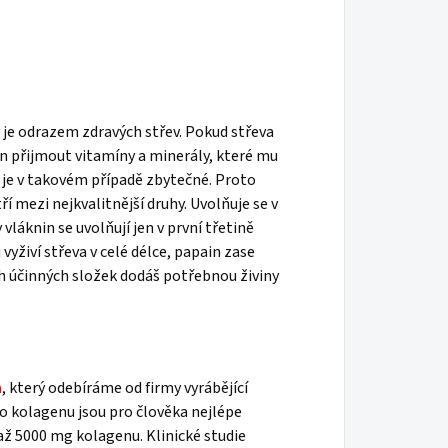
 je odrazem zdravých střev. Pokud střeva
en přijmout vitamíny a minerály, které mu
 je v takovém případě zbytečné. Proto
í mezi nejkvalitnější druhy. Uvolňuje se v
vláknin se uvolňují jen v první třetině
vyživí střeva v celé délce, papain zase
ch účinných složek dodáš potřebnou živiny
n
, který odebíráme od firmy vyrábějící
o kolagenu jsou pro člověka nejlépe
 až 5000 mg kolagenu. Klinické studie