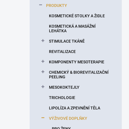
p
PRODUKTY
a
n
KOSMETICKÉ STOLKY A ŽIDLE
e
KOSMETICKÁ A MASÁŽNÍ
l
LEHÁTKA
STIMULACE TKÁNĚ
REVITALIZACE
KOMPONENTY MESOTERAPIE
CHEMICKÝ & BIOREVITALIZAČNÍ
PEELING
MESOKOKTEJLY
TRICHOLOGIE
LIPOLÍZA A ZPEVNĚNÍ TĚLA
VÝŽIVOVÉ DOPLŇKY
PRO ŽENY