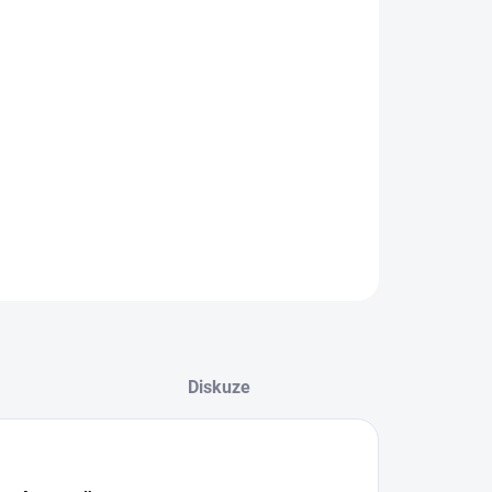
redukce vrásek
zvýšení elasticity pleti
vhodný pro všechny typy pleti
posílení nehtů a vlasů
kolagen s vlákninou
podpora imunitního systému
ILNÍ INFORMACE
ZEPTAT SE
HLÍDAT
Diskuze