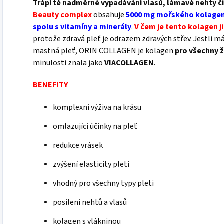
Trápí tě nadměrné vypadávání vlasů, lámavé nehty či
Beauty complex
obsahuje
5000 mg mořského kolagenu
spolu s vitamíny a minerály
.
V čem je tento kolagen j
protože zdravá pleť je odrazem zdravých střev. Jestli m
mastná pleť, ORIN COLLAGEN je kolagen
pro všechny 
minulosti znala jako
VIACOLLAGEN
.
BENEFITY
komplexní výživa na krásu
omlazující účinky na pleť
redukce vrásek
zvýšení elasticity pleti
vhodný pro všechny typy pleti
posílení nehtů a vlasů
kolagen s vlákninou