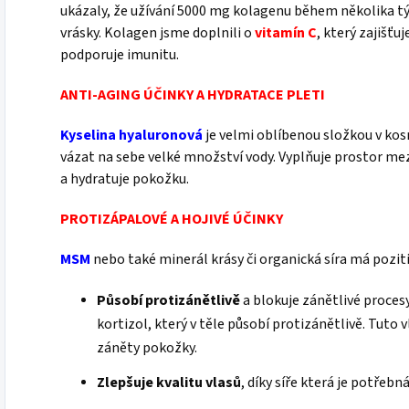
ukázaly, že užívání 5000 mg kolagenu během několika t
vrásky. Kolagen jsme doplnili o
vitamín C
, který zajišť
podporuje imunitu.
ANTI-AGING ÚČINKY A HYDRATACE PLETI
Kyselina hyaluronová
je velmi oblíbenou složkou v kos
vázat na sebe velké množství vody. Vyplňuje prostor me
a hydratuje pokožku.
PROTIZÁPALOVÉ A HOJIVÉ ÚČINKY
MSM
nebo také minerál krásy či organická síra má pozitiv
Působí protizánětlivě
a blokuje zánětlivé proces
kortizol, který v těle působí protizánětlivě. Tuto v
záněty pokožky.
Zlepšuje kvalitu vlasů
, díky síře která je potřebn