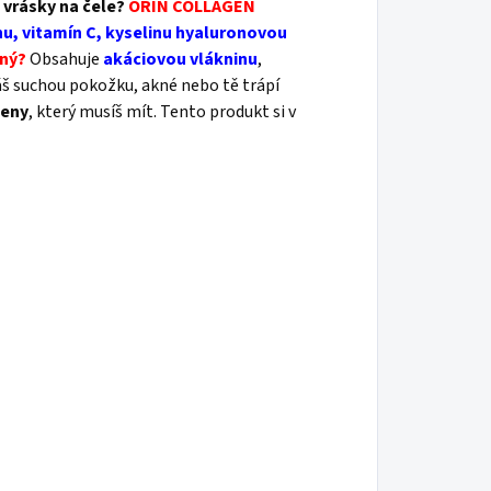
 vrásky na čele?
ORIN COLLAGEN
, vitamín C, kyselinu hyaluronovou
iný?
Obsahuje
akáciovou vlákninu
,
áš suchou pokožku, akné nebo tě trápí
ženy
, který musíš mít. Tento produkt si v