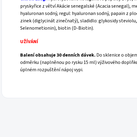
pryskyřice z větví Akácie senegalské (Acacia senegal), 
hyaluronan sodný, regul: hyaluronan sodný, papain z pl
zinek (diglycinát zinečnatý), sladidlo: glykosidy steviolu
Selenometionin), biotin (D-Biotin).
UŽÍVÁNÍ
Balení obsahuje 30 denních dávek.
Do sklenice o objem
odměrku (naplněnou po rysku 15 ml) výživového doplňku,
úplném rozpuštění nápoj vypi.