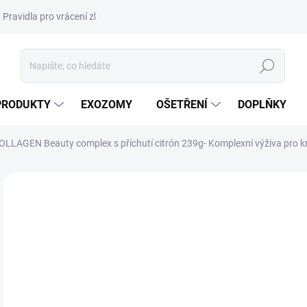
Pravidla pro vrácení zboží a plateb
Podmínky ochrany osobních úda
Hledat
PRODUKTY
EXOZOMY
OŠETŘENÍ
DOPLŇKY
OLLAGEN Beauty complex s příchutí citrón 239g- Komplexní výživa pro kr
ZNAČKA:
ORIN
NOVINKA
DORUČENÍ 24H
7
943
Měr
SK
cena