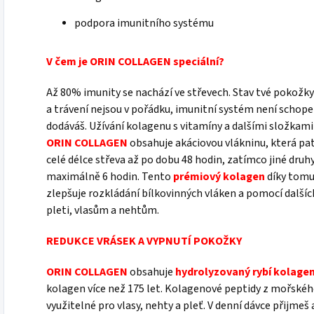
podpora imunitního systému
V čem je ORIN COLLAGEN speciální?
Až 80% imunity se nachází ve střevech. Stav tvé pokožky
a trávení nejsou v pořádku, imunitní systém není schop
dodáváš. Užívání kolagenu s vitamíny a dalšími složkami
ORIN COLLAGEN
obsahuje akáciovou vlákninu, která patř
celé délce střeva až po dobu 48 hodin, zatímco jiné druhy 
maximálně 6 hodin. Tento
prémiový kolagen
díky tomu 
zlepšuje rozkládání bílkovinných vláken a pomocí další
pleti, vlasům a nehtům.
REDUKCE VRÁSEK A VYPNUTÍ POKOŽKY
ORIN COLLAGEN
obsahuje
hydrolyzovaný rybí kolage
kolagen více než 175 let. Kolagenové peptidy z mořskéh
využitelné pro vlasy, nehty a pleť. V denní dávce přijmeš