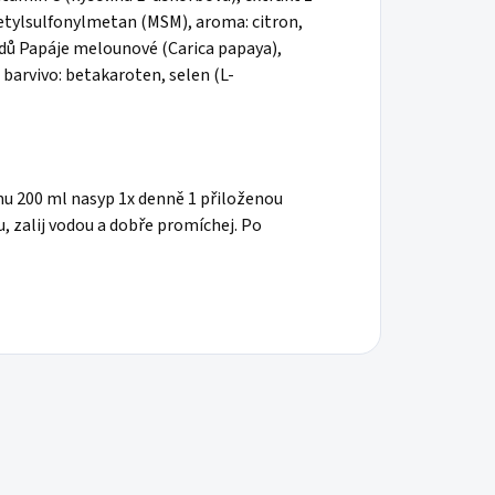
metylsulfonylmetan (MSM), aroma: citron,
odů Papáje melounové (Carica papaya),
, barvivo: betakaroten, selen (L-
u 200 ml nasyp 1x denně 1 přiloženou
 zalij vodou a dobře promíchej. Po