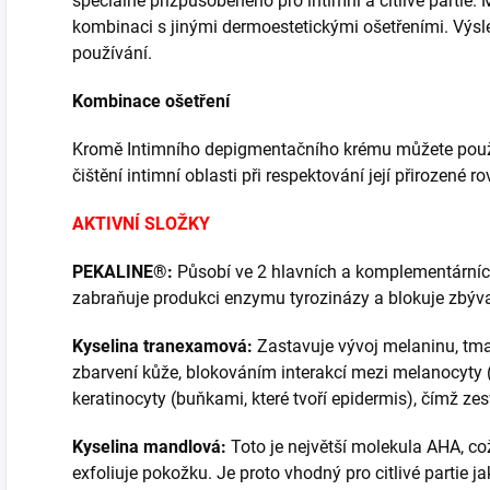
speciálně přizpůsobeného pro intimní a citlivé partie
kombinaci s jinými dermoestetickými ošetřeními. Výsl
používání.
Kombinace ošetření
Kromě Intimního depigmentačního krému můžete použít
čištění intimní oblasti při respektování její přirozené r
AKTIVNÍ SLOŽKY
PEKALINE®:
Působí ve 2 hlavních a komplementárních
zabraňuje produkci enzymu tyrozinázy a blokuje zbýv
Kyselina tranexamová:
Zastavuje vývoj melaninu, t
zbarvení kůže, blokováním interakcí mezi melanocyty 
keratinocyty (buňkami, které tvoří epidermis), čímž zes
Kyselina mandlová:
Toto je největší molekula AHA, co
exfoliuje pokožku. Je proto vhodný pro citlivé partie ja