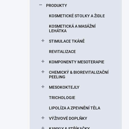
p
PRODUKTY
a
n
KOSMETICKÉ STOLKY A ŽIDLE
e
KOSMETICKÁ A MASÁŽNÍ
l
LEHÁTKA
STIMULACE TKÁNĚ
REVITALIZACE
KOMPONENTY MESOTERAPIE
CHEMICKÝ & BIOREVITALIZAČNÍ
PEELING
MESOKOKTEJLY
TRICHOLOGIE
LIPOLÍZA A ZPEVNĚNÍ TĚLA
VÝŽIVOVÉ DOPLŇKY
KANYLY & STŘÍKAČKY