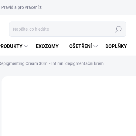
Pravidla pro vrácení zboží a plateb
Podmínky ochrany osobních úda
Hledat
PRODUKTY
EXOZOMY
OŠETŘENÍ
DOPLŇKY
 Depigmenting Cream 30ml - Intimní depigmentační krém
ZNAČKA:
CEBELIA
DORUČENÍ 24H
1 
1 4
Měr
1 19
cena
SK