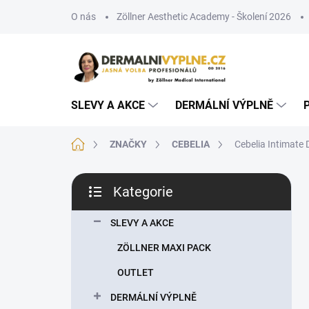
Přejít
O nás
Zöllner Aesthetic Academy - Školení 2026
na
obsah
SLEVY A AKCE
DERMÁLNÍ VÝPLNĚ
Domů
ZNAČKY
CEBELIA
Cebelia Intimate
P
Kategorie
o
Přeskočit
s
kategorie
t
SLEVY A AKCE
r
ZÖLLNER MAXI PACK
a
n
OUTLET
n
DERMÁLNÍ VÝPLNĚ
í