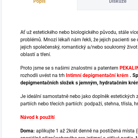
Popis
Diskuze
Ať už estetického nebo biologického původu, stále více
problémů. Mnozí lékaři nám řekli, že jejich pacienti se
jejich společenský, romantický a/nebo soukromý živo
oblastí a tření.
Proto jsme se s našimi znalostmi a patentem
PEKALI
rozhodli uvést na trh
Intimní depigmentační krém
.
Sp
depigmentačních složek s jemným, hydratačním kréme
Je ideální samostatně nebo jako doplněk estetických 
partiích nebo třecích partiích: podpaží, stehna, třísla, 
Návod k použití
Doma:
aplikujte 1 až 2krát denně na postižená místa (i