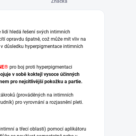
Značka
 lidí hledá řešení svých intimních
 cítí opravdu špatně, což může mít vliv na
t v důsledku hyperpigmentace intimních
NE®
pro boj proti hyperpigmentaci
ojuje v sobě koktejl vysoce účinných
m pro nejcitlivější pokožku a partie.
zákroků (prováděných na intimních
hrudník) pro vyrovnání a rozjasnění pleti.
ntimní a třecí oblasti) pomocí aplikátoru