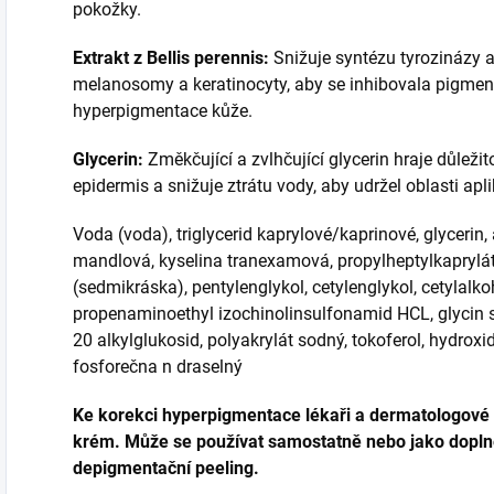
pokožky.
Extrakt z Bellis perennis:
Snižuje syntézu tyrozinázy 
melanosomy a keratinocyty, aby se inhibovala pigmen
hyperpigmentace kůže.
Glycerin:
Změkčující a zvlhčující glycerin hraje důležit
epidermis a snižuje ztrátu vody, aby udržel oblasti ap
Voda (voda), triglycerid kaprylové/kaprinové, glycerin,
mandlová, kyselina tranexamová, propylheptylkaprylát, 
(sedmikráska), pentylenglykol, cetylenglykol, cetylalko
propenaminoethyl izochinolinsulfonamid HCL, glycin sój
20 alkylglukosid, polyakrylát sodný, tokoferol, hydroxi
fosforečna n draselný
Ke korekci hyperpigmentace lékaři a dermatologové 
krém. Může se používat samostatně nebo jako dopln
depigmentační peeling.