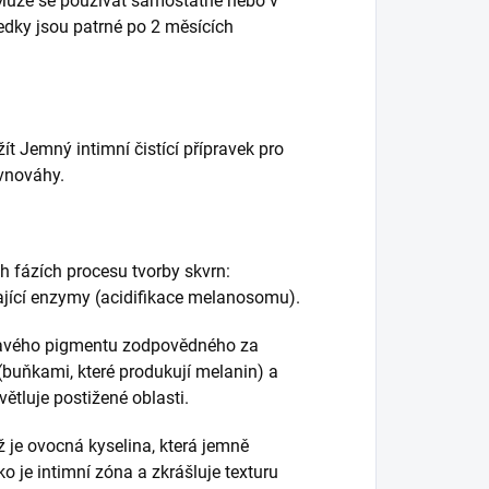
. Může se používat samostatně nebo v
edky jsou patrné po 2 měsících
 Jemný intimní čistící přípravek pro
ovnováhy.
 fázích procesu tvorby skvrn:
ající enzymy (acidifikace melanosomu).
mavého pigmentu zodpovědného za
(buňkami, které produkují melanin) a
větluje postižené oblasti.
ž je ovocná kyselina, která jemně
ko je intimní zóna a zkrášluje texturu