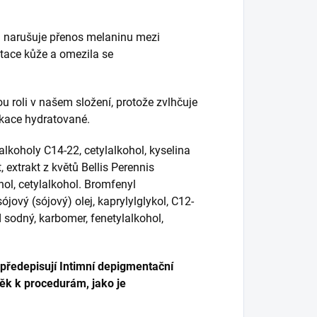
a narušuje přenos melaninu mezi
tace kůže a omezila se
ou roli v našem složení, protože zvlhčuje
likace hydratované.
 alkoholy C14-22, cetylalkohol, kyselina
extrakt z květů Bellis Perennis
hol, cetylalkohol. Bromfenyl
ový (sójový) olej, kaprylylglykol, C12-
d sodný, karbomer, fenetylalkohol,
předepisují Intimní depigmentační
ěk k procedurám, jako je