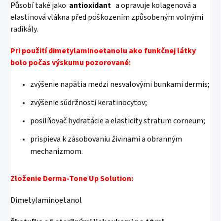
Působí také jako
antioxidant
a opravuje kolagenová a
elastinová vlákna před poškozením způsobeným volnými
radikály.
Pri použití dimetylaminoetanolu ako funkčnej látky
bolo počas výskumu pozorované:
zvýšenie napätia medzi nesvalovými bunkami dermis;
zvýšenie súdržnosti keratinocytov;
posilňovač hydratácie a elasticity stratum corneum;
prispieva k zásobovaniu živinami a obranným
mechanizmom.
Zloženie Derma-Tone Up Solution:
Dimetylaminoetanol