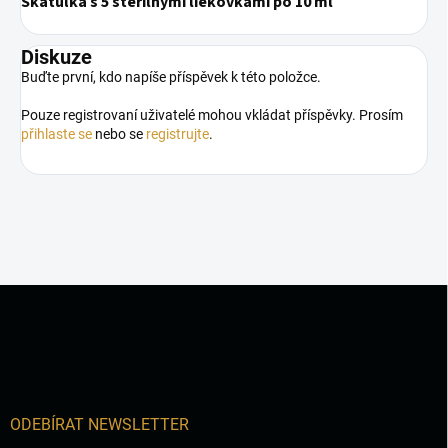
Škatuľka s 5 sterilnými liekovkami po 10 ml
Diskuze
Buďte první, kdo napíše příspěvek k této položce.
Pouze registrovaní uživatelé mohou vkládat příspěvky. Prosím
přihlaste se
nebo se
registrujte
.
Z
á
p
a
t
í
ODEBÍRAT NEWSLETTER