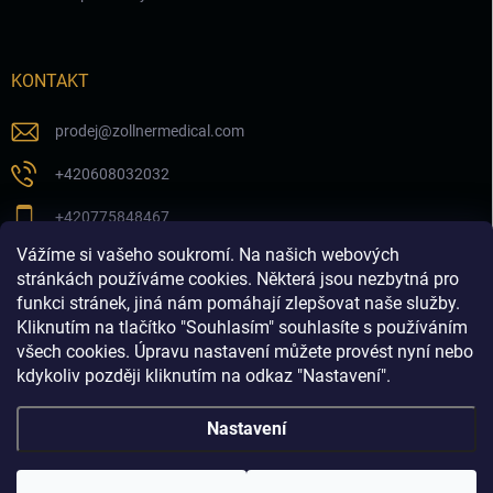
KONTAKT
prodej
@
zollnermedical.com
+420608032032
+420775848467
Vážíme si vašeho soukromí. Na našich webových
Sledujte nás na našem FB profilu
stránkách používáme cookies. Některá jsou nezbytná pro
funkci stránek, jiná nám pomáhají zlepšovat naše služby.
zollnermedical_eu
Kliknutím na tlačítko "Souhlasím" souhlasíte s používáním
všech cookies. Úpravu nastavení můžete provést nyní nebo
kdykoliv později kliknutím na odkaz "Nastavení".
Nastavení
Copyright 2026
Produkty pro estetickou medicínu a
dermatologii│dermalnivyplne.cz
. Všechna práva vyhrazena.