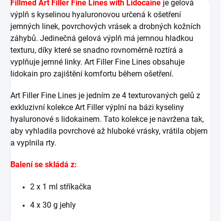
Fillmed Art Filler Fine Lines with Lidocaine
je gelová
výplň s kyselinou hyaluronovou určená k ošetření
jemných linek, povrchových vrásek a drobných kožních
záhybů.
Jedinečná gelová výplň má jemnou hladkou
texturu, díky které se snadno rovnoměrně roztírá a
vyplňuje jemné linky.
Art Filler Fine Lines obsahuje
lidokain pro zajištění komfortu během ošetření.
Art Filler Fine Lines je jedním ze 4 texturovaných gelů z
exkluzivní kolekce Art Filler výplní na bázi kyseliny
hyaluronové s lidokainem.
Tato kolekce je navržena tak,
aby vyhladila povrchové až hluboké vrásky, vrátila objem
a vyplnila rty.
Balení se skládá z:
2 x 1 ml stříkačka
4 x 30 g jehly