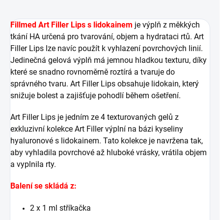
Fillmed Art Filler Lips s lidokainem
je výplň z měkkých
tkání HA určená pro tvarování, objem a hydrataci rtů.
Art
Filler Lips lze navíc použít k vyhlazení povrchových linií.
Jedinečná gelová výplň má jemnou hladkou texturu, díky
které se snadno rovnoměrně roztírá a tvaruje do
správného tvaru.
Art Filler Lips obsahuje lidokain, který
snižuje bolest a zajišťuje pohodlí během ošetření.
Art Filler Lips je jedním ze 4 texturovaných gelů z
exkluzivní kolekce Art Filler výplní na bázi kyseliny
hyaluronové s lidokainem.
Tato kolekce je navržena tak,
aby vyhladila povrchové až hluboké vrásky, vrátila objem
a vyplnila rty.
Balení se skládá z:
2 x 1 ml stříkačka