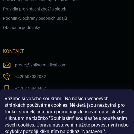
Pravidla pro vrácení zboží a plateb
Podmínky ochrany osobních údajů
Obchodní podmínky
KONTAKT
prodej
@
zollnermedical.com
+420608032032
+420775848467
Vážíme si vašeho soukromí. Na našich webových
Sledujte nás na našem FB profilu
stránkách používáme cookies. Některá jsou nezbytná pro
funkci stránek, jiná nám pomáhají zlepšovat naše služby.
zollnermedical_eu
Kliknutím na tlačítko "Souhlasím" souhlasíte s používáním
všech cookies. Úpravu nastavení můžete provést nyní nebo
kdykoliv později kliknutím na odkaz "Nastavení".