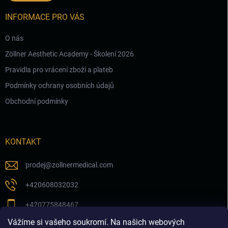
INFORMACE PRO VÁS
O nás
Zöllner Aesthetic Academy - Školení 2026
Pravidla pro vrácení zboží a plateb
Podmínky ochrany osobních údajů
Obchodní podmínky
KONTAKT
prodej
@
zollnermedical.com
+420608032032
+420775848467
Vážíme si vašeho soukromí. Na našich webových
Sledujte nás na našem FB profilu