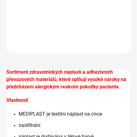
Sortiment zdravotnických náplastí a adhezivních
převazových materiálů, které splňují vysoké nároky na
předcházení alergickým reakcím pokožky pacienta.
DETAILNÍ INFORMACE
ZEPTAT SE
HLÍDAT
Sortiment zdravotnických
náplastí a adhezivních
převazových materiálů, které splňují vysoké nároky na
předcházení alergickým reakcím pokožky pacienta.
Vlastnosti
MEDIPLAST je textilní náplast na cívce
nastřihání
náplast je dodávána v tělové barvě