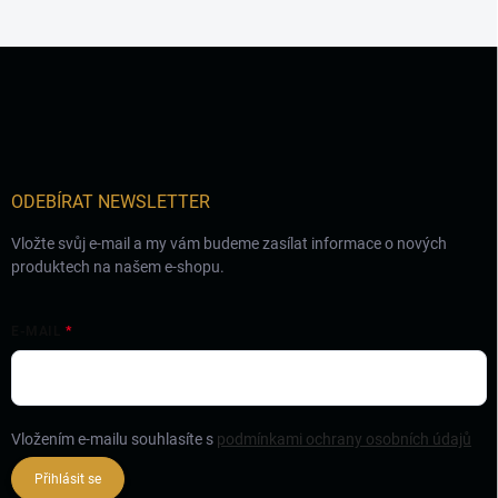
Z
á
p
a
t
í
ODEBÍRAT NEWSLETTER
Vložte svůj e-mail a my vám budeme zasílat informace o nových
produktech na našem e-shopu.
E-MAIL
Vložením e-mailu souhlasíte s
podmínkami ochrany osobních údajů
Přihlásit se