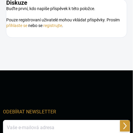
Diskuze
Buďte první, kdo napíše příspěvek k této položce.
Pouze registrovaní uživatelé mohou vkládat příspěvky. Prosím
přihlaste se
nebo se
registrujte
.
Z
á
p
a
t
í
ODEBÍRAT NEWSLETTER
Přihl
se