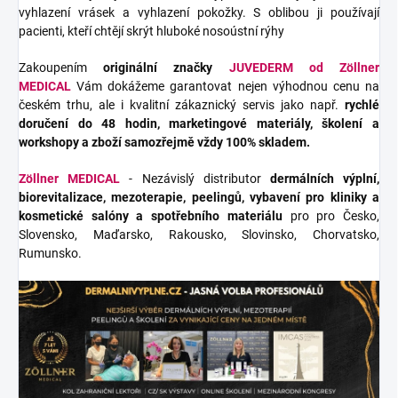
vyhlazení vrásek a vyhlazení pokožky. S oblibou ji používají
pacienti, kteří chtějí skrýt hluboké nosoústní rýhy
Zakoupením
originální značky
JUVEDERM
od Zöllner
MEDICAL
Vám dokážeme garantovat nejen výhodnou cenu na
českém trhu, ale i kvalitní zákaznický servis jako např.
rychlé
doručení do 48 hodin, marketingové materiály, školení a
workshopy a zboží samozřejmě vždy 100% skladem.
Zöllner MEDICAL
- Nezávislý distributor
dermálních výplní,
biorevitalizace, mezoterapie, peelingů, vybavení pro kliniky a
kosmetické salóny a spotřebního materiálu
pro pro Česko,
Slovensko, Maďarsko, Rakousko, Slovinsko, Chorvatsko,
Rumunsko.