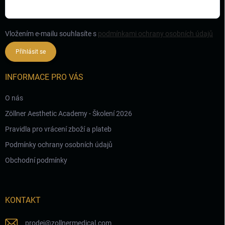
Vložením e-mailu souhlasíte s
podmínkami ochrany osobních údajů
Přihlásit se
INFORMACE PRO VÁS
O nás
Zöllner Aesthetic Academy - Školení 2026
Pravidla pro vrácení zboží a plateb
Podmínky ochrany osobních údajů
Obchodní podmínky
KONTAKT
prodej
@
zollnermedical.com