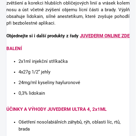
zvětšení a korekci hlubších obličejových linií a vrásek kolem
nosu a úst včetně zvýšení objemu lícní části a brady. Výplň
obsahuje lidokain, silné anestetikum, které zvyšuje pohodlí
při bezbolestné aplikaci.
Objednejte si i další produkty z řady
JUVEDERM
ONLINE ZDE
BALENÍ
2x1ml injekční stříkačka
4x27g 1/2“ jehly
24mg/ml kyseliny hayluronové
0,3% lidokain
ÚČINKY A VÝHODY JUVEDERM ULTRA 4, 2x1ML
Ošetření nosolabiálních záhybů, rýh, oblasti líc, rtů,
brada