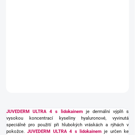
pokožce.
JUVEDERM ULTRA 4
s lidokainem
je určen ke
zvětšení a korekci hlubších obličejových linií a vrásek kolem
nosu a úst včetně zvýšení objemu lícní části a brady. Výplň
obsahuje lidokain, silné anestetikum, které zvyšuje pohodlí
při bezbolestné aplikaci.
24mg/ml, 3mg/ml
2x1ml injekční stříkačky
DETAILNÍ INFORMACE
ZEPTAT SE
HLÍDAT
JUVEDERM ULTRA 4
s lidokainem
je dermální výplň s
vysokou koncentrací kyseliny hyaluronové, vyvinutá
speciálně pro použití při hlubokých vráskách a rýhách v
pokožce.
JUVEDERM ULTRA 4
s lidokainem
je určen ke