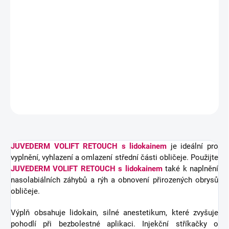
nasolabiálních záhybů a rýh a obnovení přirozených obrysů
obličeje. Výplň obsahuje lidokain, silné anestetikum, které
zvyšuje pohodlí při bezbolestné aplikaci.
17.5mg/ml, 3mg/ml
2x0.55ml injekční stříkačky
DETAILNÍ INFORMACE
ZEPTAT SE
HLÍDAT
JUVEDERM VOLIFT RETOUCH s lidokainem
je ideální pro
vyplnění, vyhlazení a omlazení střední části obličeje. Použijte
JUVEDERM VOLIFT RETOUCH s lidokainem
také k naplnění
nasolabiálních záhybů a rýh a obnovení přirozených obrysů
obličeje.
Výplň obsahuje lidokain, silné anestetikum, které zvyšuje
pohodlí při bezbolestné aplikaci. Injekční stříkačky o