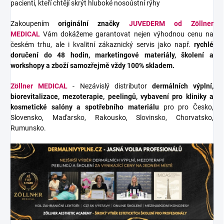
pacienti, kteří chtějí skrýt hluboké nosoústní rýhy
Zakoupením
originální značky
JUVEDERM
od Zöllner
MEDICAL
Vám dokážeme garantovat nejen výhodnou cenu na
českém trhu, ale i kvalitní zákaznický servis jako např.
rychlé
doručení do 48 hodin, marketingové materiály, školení a
workshopy a zboží samozřejmě vždy 100% skladem.
Zöllner MEDICAL
- Nezávislý distributor
dermálních výplní,
biorevitalizace, mezoterapie, peelingů, vybavení pro kliniky a
kosmetické salóny a spotřebního materiálu
pro pro Česko,
Slovensko, Maďarsko, Rakousko, Slovinsko, Chorvatsko,
Rumunsko.