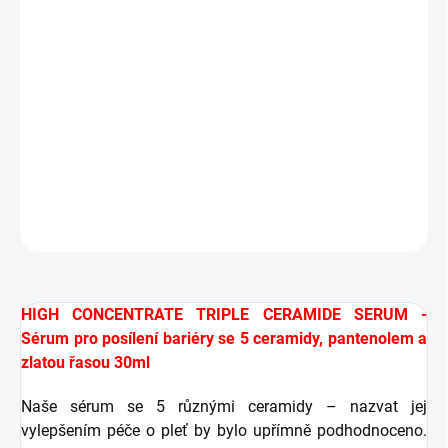
Se 3 ceramidy, panthenolem a zlatým chaluhem
94% přírodních složek
Bez vůně, bez barviv, mikroplastů, silikonů, PEG,
minerálních olejů či parabenů
DETAILNÍ INFORMACE
ZEPTAT SE
HLÍDAT
HIGH CONCENTRATE TRIPLE CERAMIDE SERUM -
Sérum pro posílení bariéry se 5 ceramidy, pantenolem a
zlatou řasou 30ml
Naše sérum se 5 různými ceramidy – nazvat jej
vylepšením péče o pleť by bylo upřímně podhodnoceno.