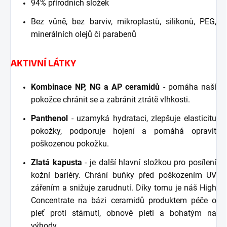
94% přírodních složek
Bez vůně, bez barviv, mikroplastů, silikonů, PEG,
minerálních olejů či parabenů
AKTIVNÍ LÁTKY
Kombinace NP, NG a AP ceramidů
- pomáha naší
pokožce chránit se a zabránit ztrátě vlhkosti.
Panthenol
- uzamyká hydrataci, zlepšuje elasticitu
pokožky, podporuje hojení a pomáhá opravit
poškozenou pokožku.
Zlatá kapusta
- je další hlavní složkou pro posílení
kožní bariéry. Chrání buňky před poškozením UV
zářením a snižuje zarudnutí. Díky tomu je náš High
Concentrate na bázi ceramidů produktem péče o
pleť proti stárnutí, obnově pleti a bohatým na
výhody.