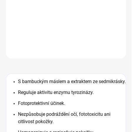
K omezení syntézy melaninu je klíčovým
enzymem
tyrozináza, protože působí přímo na tvorbu melaninu,
snižuje jeho syntézu a snižuje pigmentaci kůže.
DETAILNÍ INFORMACE
ZEPTAT SE
HLÍDAT
S bambuckým máslem a extraktem ze sedmikrásky.
Reguluje aktivitu enzymu tyrozinázy.
Fotoprotektivní účinek.
Nezpůsobuje podráždění očí, fototoxicitu ani
citlivost pokožky.