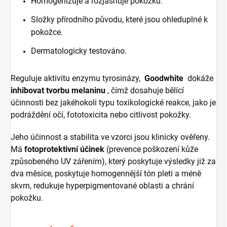
Homogenizuje a rozjasňuje pokožku.
Složky přírodního původu, které jsou ohleduplné k
pokožce.
Dermatologicky testováno.
Reguluje aktivitu enzymu tyrosinázy,
Goodwhite
dokáže
inhibovat tvorbu melaninu
, čímž dosahuje bělící
účinnosti bez jakéhokoli typu toxikologické reakce, jako je
podráždění očí, fototoxicita nebo citlivost pokožky.
Jeho účinnost a stabilita ve vzorci jsou klinicky ověřeny.
Má
fotoprotektivní účinek
(prevence poškození kůže
způsobeného UV zářením), který poskytuje výsledky již za
dva měsíce, poskytuje homogennější tón pleti a méně
skvrn, redukuje hyperpigmentované oblasti a chrání
pokožku.