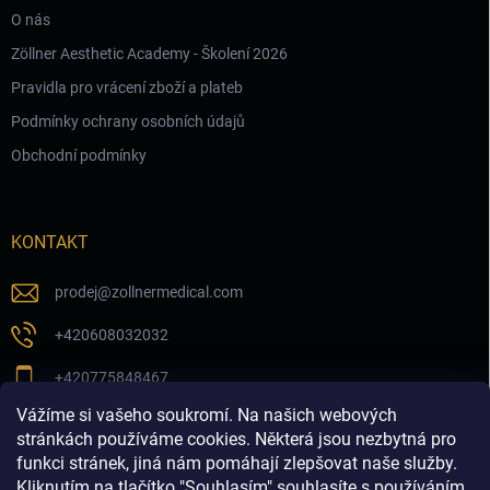
O nás
Zöllner Aesthetic Academy - Školení 2026
Pravidla pro vrácení zboží a plateb
Podmínky ochrany osobních údajů
Obchodní podmínky
KONTAKT
prodej
@
zollnermedical.com
+420608032032
+420775848467
Vážíme si vašeho soukromí. Na našich webových
Sledujte nás na našem FB profilu
stránkách používáme cookies. Některá jsou nezbytná pro
funkci stránek, jiná nám pomáhají zlepšovat naše služby.
zollnermedical_eu
Kliknutím na tlačítko "Souhlasím" souhlasíte s používáním