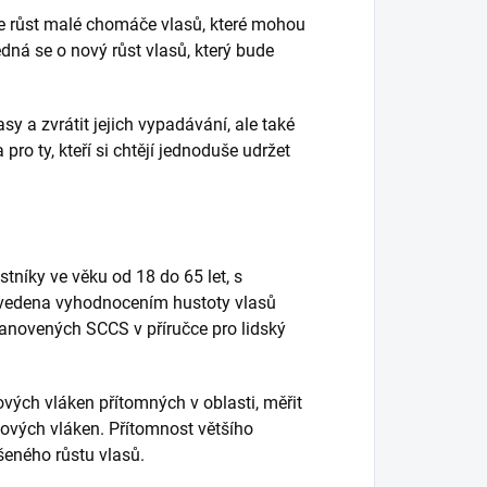
e růst malé chomáče vlasů, které mohou
dná se o nový růst vlasů, který bude
lasy a zvrátit jejich vypadávání, ale také
pro ty, kteří si chtějí jednoduše udržet
níky ve věku od 18 do 65 let, s
ovedena vyhodnocením hustoty vlasů
anovených SCCS v příručce pro lidský
vých vláken přítomných v oblasti, měřit
sových vláken.
Přítomnost většího
eného růstu vlasů.