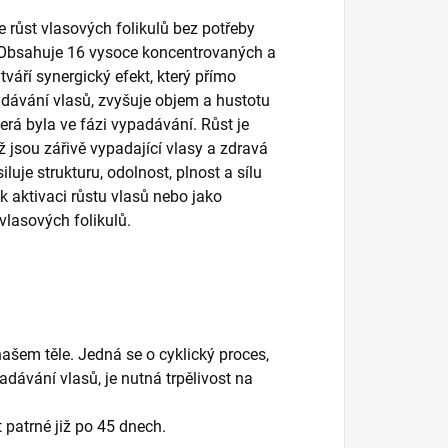
je růst vlasových folikulů bez potřeby
Obsahuje 16 vysoce koncentrovaných a
váří synergický efekt, který přímo
adávání vlasů, zvyšuje objem a hustotu
terá byla ve fázi vypadávání.
Růst je
jsou zářivě vypadající vlasy a zdravá
iluje strukturu, odolnost, plnost a sílu
k aktivaci růstu vlasů nebo jako
vlasových folikulů.
našem těle.
Jedná se o cyklický proces,
adávání vlasů, je nutná trpělivost na
 patrné již po 45 dnech.