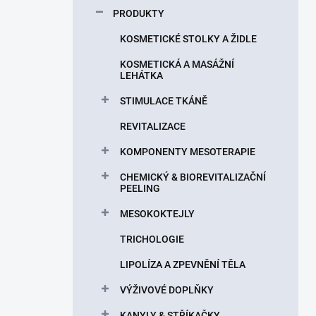
p
PRODUKTY
a
n
KOSMETICKÉ STOLKY A ŽIDLE
e
KOSMETICKÁ A MASÁŽNÍ
l
LEHÁTKA
STIMULACE TKÁNĚ
REVITALIZACE
KOMPONENTY MESOTERAPIE
CHEMICKÝ & BIOREVITALIZAČNÍ
PEELING
MESOKOKTEJLY
TRICHOLOGIE
LIPOLÍZA A ZPEVNĚNÍ TĚLA
VÝŽIVOVÉ DOPLŇKY
KANYLY & STŘÍKAČKY