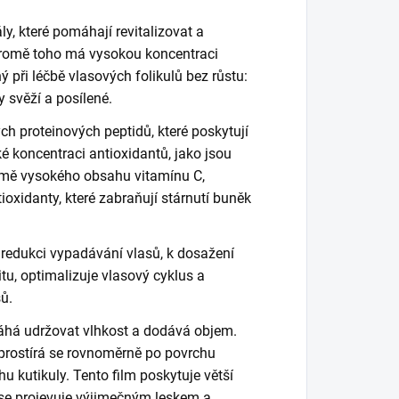
y, které pomáhají revitalizovat a
romě toho má vysokou koncentraci
ný při léčbě vlasových folikulů bez růstu:
y svěží a posílené.
ch proteinových peptidů, které poskytují
é koncentraci antioxidantů, jako jsou
romě vysokého obsahu vitamínu C,
ioxidanty, které zabraňují stárnutí buněk
 redukci vypadávání vlasů, k dosažení
vitu, optimalizuje vlasový cyklus a
sů.
máhá udržovat vlhkost a dodává objem.
prostírá se rovnoměrně po povrchu
hu kutikuly.
Tento film poskytuje větší
 se projevuje výjimečným leskem a