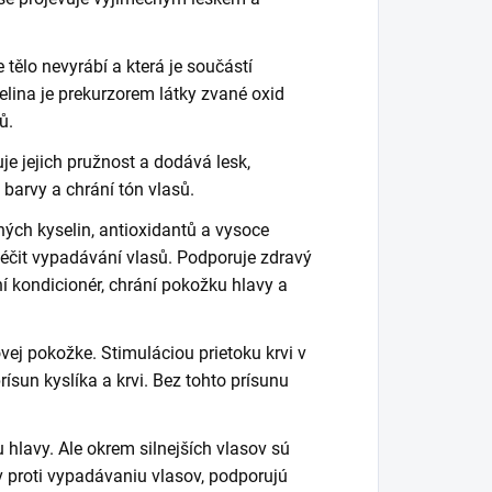
 tělo nevyrábí a která je součástí
lina je prekurzorem látky zvané oxid
ů.
je jejich pružnost a dodává lesk,
 barvy a chrání tón vlasů.
ých kyselin, antioxidantů a vysoce
 léčit vypadávání vlasů.
Podporuje zdravý
dní kondicionér, chrání pokožku hlavy a
ovej pokožke. Stimuláciou prietoku krvi v
ísun kyslíka a krvi. Bez tohto prísunu
u hlavy. Ale okrem silnejších vlasov sú
v proti vypadávaniu vlasov, podporujú