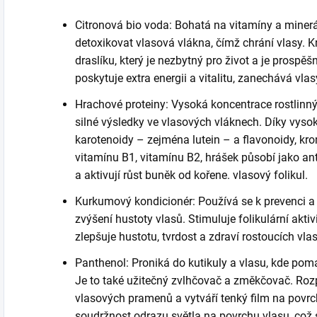
Citronová bio voda: Bohatá na vitamíny a minerál
detoxikovat vlasová vlákna, čímž chrání vlasy.
K
draslíku, který je nezbytný pro život a je prospěš
poskytuje extra energii a vitalitu, zanechává vlas
Hrachové proteiny: Vysoká koncentrace rostlinný
silné výsledky ve vlasových vláknech.
Díky vysok
karotenoidy – zejména lutein – a flavonoidy, k
vitamínu B1, vitamínu B2, hrášek působí jako ant
a aktivují růst buněk od kořene.
vlasový folikul.
Kurkumový kondicionér: Používá se k prevenci a
zvýšení hustoty vlasů.
Stimuluje folikulární akti
zlepšuje hustotu, tvrdost a zdraví rostoucích vla
Panthenol: Proniká do kutikuly a vlasu, kde po
Je to také užitečný zvlhčovač a změkčovač.
Roz
vlasových pramenů a vytváří tenký film na povrc
soudržnost odrazu světla na povrchu vlasu, což