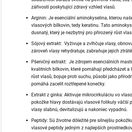
zářivostí poskytující zdravý vzhled vlasů.
Arginin: Je esenciální aminokyselina, kterou naše
vlasových bílkovin, tedy keratinu.
Tato aminokyse
dusnatý, který je nezbytný pro přirozený růst vlas
Sójový extrakt:
Vyživuje a zvlhčuje vlasy, obnovu
zároveň vlasy rehydratuje, zabraňuje jejich ztrátě
Pšeničný extrakt:
Je zdrojem esenciálních mastn
kvalitních bílkovin, které pomáhají předcházet a
růst vlasů, bojuje proti suchu, působí jako příro
pomáhá zacelit roztřepené konečky.
Extrakt z ginka:
Aktivuje mikrocirkuláciu vo vlas
pokožke hlavy dostávajú vlasové folikuly väčší pr
vlasy slabnú, devitalizujú a nakoniec vypadnú.
Peptidy: Sú životne dôležité pre silnejšiu pokožk
vlasové peptidy jedným z najlepších prostriedko