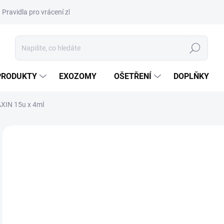
Pravidla pro vrácení zboží a plateb
Podmínky ochrany osobních úda
Hledat
PRODUKTY
EXOZOMY
OŠETŘENÍ
DOPLŇKY
XIN 15u x 4ml
ZNAČKA:
LARIMIDE
NOVINKA
DORUČENÍ 24H
1
1 9
Měr
395,
cena
SK