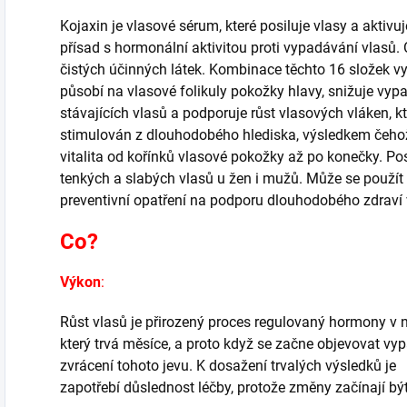
Kojaxin je vlasové sérum, které posiluje vlasy a aktivu
přísad s hormonální aktivitou proti vypadávání vlasů.
čistých účinných látek.
Kombinace těchto 16 složek vyt
působí na vlasové folikuly pokožky hlavy, snižuje vyp
stávajících vlasů a podporuje růst vlasových vláken, k
stimulován z dlouhodobého hlediska, výsledkem čehož 
vitalita od kořínků vlasové pokožky až po konečky.
Pos
tenkých a slabých vlasů u žen i mužů.
Může se použít 
preventivní opatření na podporu dlouhodobého zdraví 
Co?
Výkon
:
Růst vlasů je přirozený proces regulovaný hormony v 
který trvá měsíce, a proto když se začne objevovat vyp
zvrácení tohoto jevu.
K dosažení trvalých výsledků je
zapotřebí důslednost léčby, protože změny začínají být