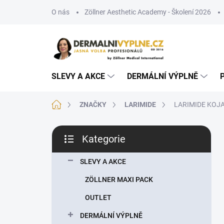
Přejít
O nás
Zöllner Aesthetic Academy - Školení 2026
na
obsah
SLEVY A AKCE
DERMÁLNÍ VÝPLNĚ
Domů
ZNAČKY
LARIMIDE
LARIMIDE KOJA
P
Kategorie
o
Přeskočit
s
kategorie
t
SLEVY A AKCE
r
ZÖLLNER MAXI PACK
a
n
OUTLET
n
DERMÁLNÍ VÝPLNĚ
í