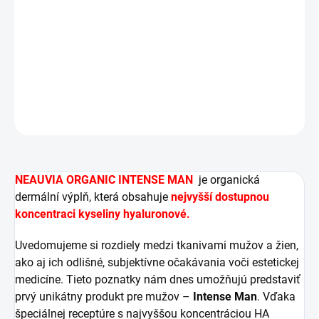
tváří, brady a nosu a pro tvarování obličeje, u středně
staré a silně stárnoucí pokožky.
DETAILNÍ INFORMACE
ZEPTAT SE
HLÍDAT
NEAUVIA ORGANIC INTENSE MAN
je organická
dermální výplň, která obsahuje
nejvyšší dostupnou
koncentraci kyseliny hyaluronové.
Uvedomujeme si rozdiely medzi tkanivami mužov a žien,
ako aj ich odlišné, subjektívne očakávania voči estetickej
medicíne. Tieto poznatky nám dnes umožňujú predstaviť
prvý unikátny produkt pre mužov –
Intense Man
. Vďaka
špeciálnej receptúre s najvyššou koncentráciou HA