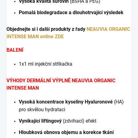
Vysoká kvalita surovin
(BSHA a PEG)
Pomalá biodegradace a dlouhotrvající výsledek
Objednejte si i další produkty z řady
NEAUVIA ORGANIC
INTENSE MAN online ZDE
BALENÍ
1x1 ml injekční stříkačka
VÝHODY DERMÁLNÍ VÝPLNĚ NEAUVIA ORGANIC
INTENSE MAN
Vysoká koncentrace kyseliny Hyaluronové
(HA)
pro skvělou hydrataci
Vynikající liftingový
(zdvihací) efekt
Hloubková obnova objemu a korekce tkání