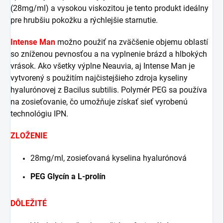
(28mg/ml) a vysokou viskozitou je tento produkt ideálny
pre hrubšiu pokožku a rýchlejšie starnutie.
Intense Man
možno použiť na zväčšenie objemu oblastí
so zníženou pevnosťou a na vyplnenie brázd a hlbokých
vrások. Ako všetky výplne Neauvia, aj Intense Man je
vytvorený s použitím najčistejšieho zdroja kyseliny
hyalurónovej z Bacilus subtilis. Polymér PEG sa používa
na zosieťovanie, čo umožňuje získať sieť vyrobenú
technológiu IPN.
ZLOŽENIE
28mg/ml, zosieťovaná kyselina hyalurónová
PEG Glycín a L-prolín
DÔLEŽITÉ