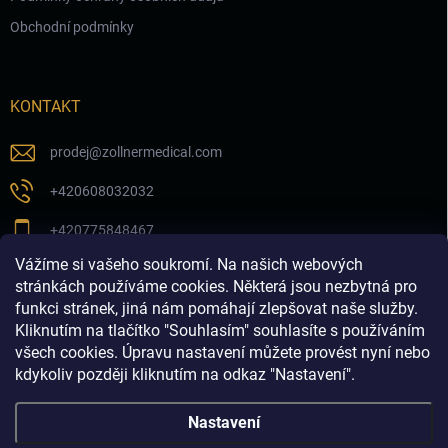
Obchodní podmínky
KONTAKT
prodej
@
zollnermedical.com
+420608032032
+420775848467
Vážíme si vašeho soukromí. Na našich webových
Sledujte nás na našem FB profilu
stránkách používáme cookies. Některá jsou nezbytná pro
funkci stránek, jiná nám pomáhají zlepšovat naše služby.
zollnermedical_eu
Kliknutím na tlačítko "Souhlasím" souhlasíte s používáním
všech cookies. Úpravu nastavení můžete provést nyní nebo
kdykoliv později kliknutím na odkaz "Nastavení".
Nastavení