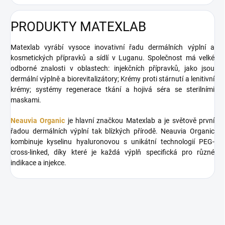
PRODUKTY MATEXLAB
Matexlab vyrábí vysoce inovativní řadu dermálních výplní a
kosmetických přípravků a sídlí v Luganu.
Společnost má velké
odborné znalosti v oblastech: injekčních přípravků, jako jsou
dermální výplně a biorevitalizátory;
Krémy proti stárnutí a lenitivní
krémy;
systémy regenerace tkání a hojivá séra se sterilními
maskami.
Neauvia Organic
je hlavní značkou Matexlab a je světově první
řadou dermálních výplní tak blízkých přírodě.
Neauvia Organic
kombinuje kyselinu hyaluronovou s unikátní technologií PEG-
cross-linked, díky které je každá výplň specifická pro různé
indikace a injekce.