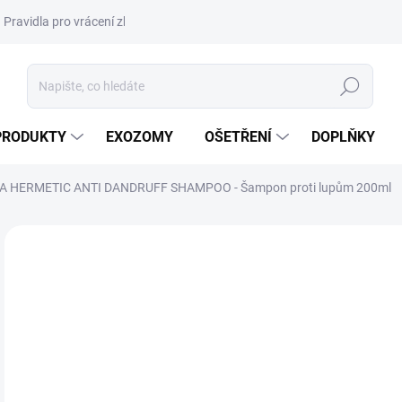
Pravidla pro vrácení zboží a plateb
Podmínky ochrany osobních úda
Hledat
PRODUKTY
EXOZOMY
OŠETŘENÍ
DOPLŇKY
 HERMETIC ANTI DANDRUFF SHAMPOO - Šampon proti lupům 200ml
ZNAČKA:
PHARMA HERMETIC
NOVINKA
AKCE
DORUČENÍ 24H
BEST SELLER
7
274
Měr
113,
cena
SK