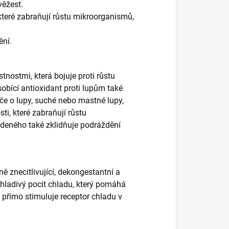
věžest.
 které zabraňují růstu mikroorganismů,
ění.
tnostmi, která bojuje proti růstu
obící antioxidant proti lupům také
če o lupy, suché nebo mastné lupy,
ti, které zabraňují růstu
edeného také zklidňuje podráždění
 znecitlivující, dekongestantní a
 chladivý pocit chladu, který pomáhá
a přímo stimuluje receptor chladu v