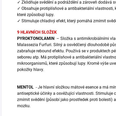
✓ Zklidňuje svědění a podráždění a zároveň dodává s
✓ Obsahuje protiplísňové a antibakteriální vlastnosti,
které způsobují lupy.
✓ Stimuluje chladivý efekt, který pomáhá zmírnit svěd
9 HLAVNÍCH SLOŽEK
PYROKTONOLAMIN
– Složka s antimikrobiálními vlas
Malassezia Furfuri. Silný a osvědčený dlouhodobě půs
zabraňuje rebound efektu. Používá se v produktech pé
seboreu atp. Má protiplísňové a antibakteriální vlastnos
mikroorganismů, které způsobují lupy. Kromě výše uv
pokožky hlavy.
MENTOL
- Je hlavní složkou mátové esence a má mírně
antiseptické účinky a osvěžující vlastnosti. Stimuluje
zmírnit svědění (působí jako prostředek proti bolesti) 
mozku.