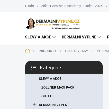
Přejít
O nás
Zöllner Aesthetic Academy - Školení 2026
na
obsah
SLEVY A AKCE
DERMÁLNÍ VÝPLNĚ
Domů
PRODUKTY
PÉČE O VLASY
PHARMA
P
Kategorie
o
Přeskočit
s
kategorie
t
SLEVY A AKCE
r
ZÖLLNER MAXI PACK
a
n
OUTLET
n
DERMÁLNÍ VÝPLNĚ
í