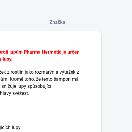
Značka
proti lupům Pharma Hermetic je určen
s lupy.
ek z rostlin jako rozmarýn a výtažek z
 lupům. Kromě toho, že tento šampon má
t snižuje lupy způsobující
hlavy svěžest.
cích lupy.