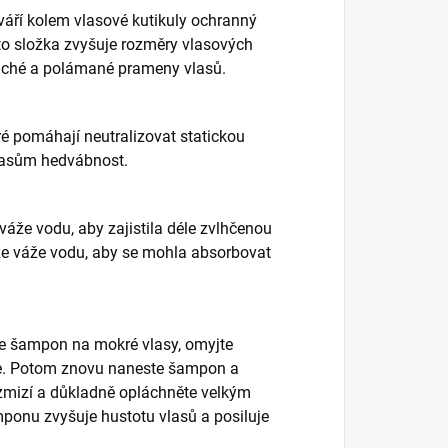
áří kolem vlasové kutikuly ochranný
ato složka zvyšuje rozměry vlasových
 suché a polámané prameny vlasů.
ré pomáhají neutralizovat statickou
vlasům hedvábnost.
a váže vodu, aby zajistila déle zvlhčenou
že váže vodu, aby se mohla absorbovat
te šampon na mokré vlasy, omyjte
te. Potom znovu naneste šampon a
ezmizí a důkladně opláchněte velkým
ponu zvyšuje hustotu vlasů a posiluje