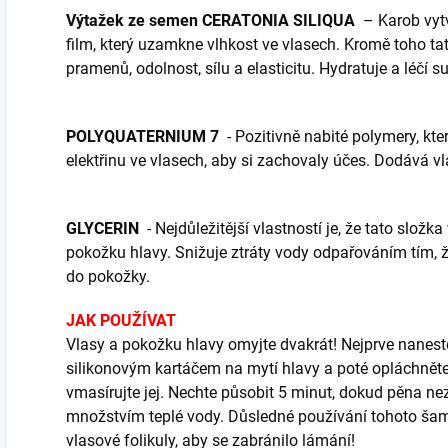
Výtažek ze semen CERATONIA SILIQUA
– Karob vytv
film, který uzamkne vlhkost ve vlasech. Kromě toho t
pramenů, odolnost, sílu a elasticitu. Hydratuje a léčí
POLYQUATERNIUM 7
- Pozitivně nabité polymery, kte
elektřinu ve vlasech, aby si zachovaly účes. Dodává 
GLYCERIN
- Nejdůležitější vlastností je, že tato složk
pokožku hlavy. Snižuje ztráty vody odpařováním tím, 
do pokožky.
JAK POUŽÍVAT
Vlasy a pokožku hlavy omyjte dvakrát! Nejprve nanes
silikonovým kartáčem na mytí hlavy a poté opláchně
vmasírujte jej. Nechte působit 5 minut, dokud pěna n
množstvím teplé vody. Důsledné používání tohoto šam
vlasové folikuly, aby se zabránilo lámání!