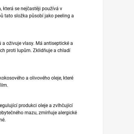
 která se nejčastěji používá v
ů tato složka působí jako peeling a
ů a oživuje vlasy. Má antiseptické a
ích proti lupům. Zklidňuje a chladí
kokosového a olivového oleje, které
ilm.
gulující produkci oleje a zvlhčující
řebytečného mazu, zmírňuje alergické
né.