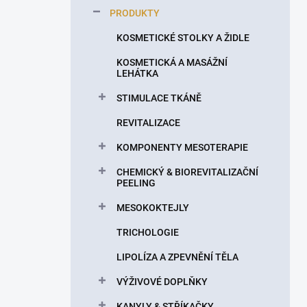
p
PRODUKTY
a
n
KOSMETICKÉ STOLKY A ŽIDLE
e
KOSMETICKÁ A MASÁŽNÍ
l
LEHÁTKA
STIMULACE TKÁNĚ
REVITALIZACE
KOMPONENTY MESOTERAPIE
CHEMICKÝ & BIOREVITALIZAČNÍ
PEELING
MESOKOKTEJLY
TRICHOLOGIE
LIPOLÍZA A ZPEVNĚNÍ TĚLA
VÝŽIVOVÉ DOPLŇKY
KANYLY & STŘÍKAČKY