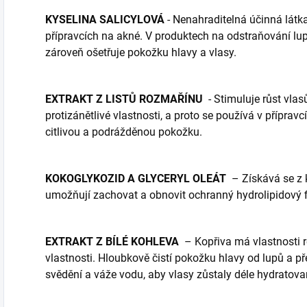
KYSELINA SALICYLOVÁ
- Nenahraditelná účinná látka,
přípravcích na akné. V produktech na odstraňování lup
zároveň ošetřuje pokožku hlavy a vlasy.
EXTRAKT Z LISTŮ ROZMAŘÍNU
- Stimuluje růst vlas
protizánětlivé vlastnosti, a proto se používá v přípravc
citlivou a podrážděnou pokožku.
KOKOGLYKOZID A GLYCERYL OLEÁT
– Získává se z 
umožňují zachovat a obnovit ochranný hydrolipidový f
EXTRAKT Z BÍLÉ KOHLEVA
– Kopřiva má vlastnosti re
vlastnosti. Hloubkově čistí pokožku hlavy od lupů a p
svědění a váže vodu, aby vlasy zůstaly déle hydratova