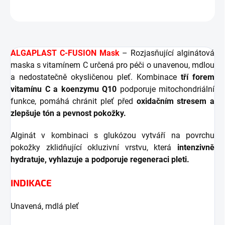
ZEPTAT SE
HLÍDAT
ALGAPLAST C-FUSION Mask
– Rozjasňující alginátová
maska s vitamínem C určená pro péči o unavenou, mdlou
a nedostatečně okysličenou pleť. Kombinace
tří forem
vitamínu C a koenzymu Q10
podporuje mitochondriální
funkce, pomáhá chránit pleť před
oxidačním stresem a
zlepšuje tón a pevnost pokožky.
Alginát v kombinaci s glukózou vytváří na povrchu
pokožky zklidňující okluzivní vrstvu, která
intenzivně
hydratuje, vyhlazuje a podporuje regeneraci pleti.
INDIKACE
Unavená, mdlá pleť