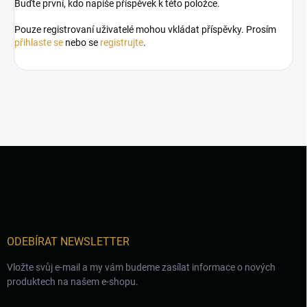
Buďte první, kdo napíše příspěvek k této položce.
Pouze registrovaní uživatelé mohou vkládat příspěvky. Prosím
přihlaste se
nebo se
registrujte
.
Z
á
p
a
t
í
ODEBÍRAT NEWSLETTER
Vložte svůj e-mail a my vám budeme zasílat informace o nových
produktech na našem e-shopu.