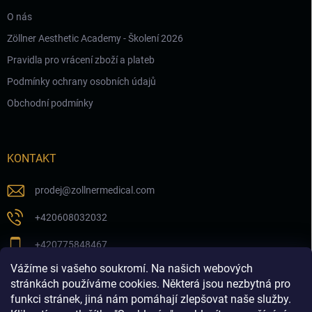
O nás
Zöllner Aesthetic Academy - Školení 2026
Pravidla pro vrácení zboží a plateb
Podmínky ochrany osobních údajů
Obchodní podmínky
KONTAKT
prodej
@
zollnermedical.com
+420608032032
+420775848467
Vážíme si vašeho soukromí. Na našich webových
Sledujte nás na našem FB profilu
stránkách používáme cookies. Některá jsou nezbytná pro
funkci stránek, jiná nám pomáhají zlepšovat naše služby.
zollnermedical_eu