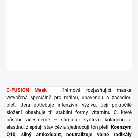
Rozjasnění a výživa pleti
Sjednocení tónu pleti
Ochrana kožní bariéry
Regenerace a zjemnění
DETAILNÍ INFORMACE
ZEPTAT SE
HLÍDAT
C-FUSION Mask
– Krémová rozjasňující maska
vytvořená speciálně pro mdlou, unavenou a zašedlou
pleť, která potřebuje intenzivní výživu. Její pokročilé
složení obsahuje tři stabilní formy vitamínu C, které
působí vícesměrně – stimulují syntézu kolagenu a
elastinu, zlepšují stav cév a sjednocují tón pleti.
Koenzym
Q10, silný antioxidant, neutralizuje volné radikály