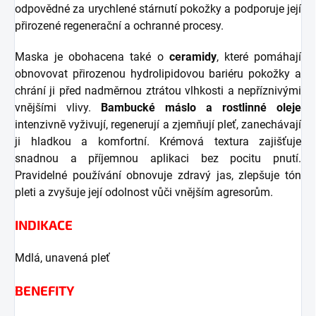
odpovědné za urychlené stárnutí pokožky a podporuje její
přirozené regenerační a ochranné procesy.
Maska je obohacena také o
ceramidy
, které pomáhají
obnovovat přirozenou hydrolipidovou bariéru pokožky a
chrání ji před nadměrnou ztrátou vlhkosti a nepříznivými
vnějšími vlivy.
Bambucké máslo a rostlinné oleje
intenzivně vyživují, regenerují a zjemňují pleť, zanechávají
ji hladkou a komfortní. Krémová textura zajišťuje
snadnou a příjemnou aplikaci bez pocitu pnutí.
Pravidelné používání obnovuje zdravý jas, zlepšuje tón
pleti a zvyšuje její odolnost vůči vnějším agresorům.
INDIKACE
Mdlá, unavená pleť
BENEFITY