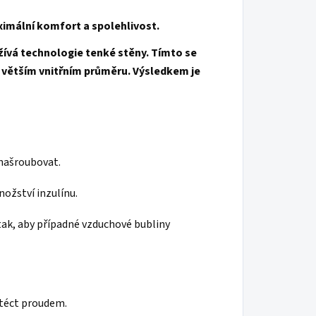
imální komfort a spolehlivost.
užívá technologie tenké stěny. Tímto se
 větším vnitřním průměru. Výsledkem je
 našroubovat.
ožství inzulínu.
tak, aby případné vzduchové bubliny
vytéct proudem.