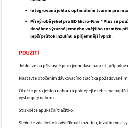
Integrovaná jehla s optimálním tvarem pro max
Při výrobě jehel pro BD Micro-Fine™ Plus se po
dosáhne výrazně jemného vnějšího rozměru při
lepší průtok inzulínu a příjemnější vpich.
POUŽITÍ
Jehlu lze na příslušné pero jednoduše narazit, případně
Nastavte otočením dávkovacího tlačítka požadované mn
Otočte pero jehlou nahoru a poklepejte lehce na náplň 
vystoupily nahoru.
Stiskněte aplikační tlačítko.
Sledujte zda došlo k odstříknutí inzulínu, inzulín musí 