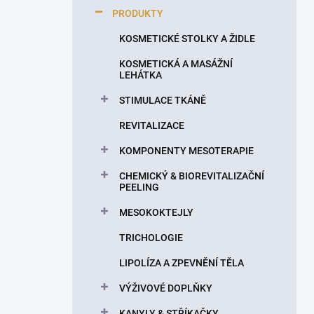
p
PRODUKTY
a
n
KOSMETICKÉ STOLKY A ŽIDLE
e
KOSMETICKÁ A MASÁŽNÍ
l
LEHÁTKA
STIMULACE TKÁNĚ
REVITALIZACE
KOMPONENTY MESOTERAPIE
CHEMICKÝ & BIOREVITALIZAČNÍ
PEELING
MESOKOKTEJLY
TRICHOLOGIE
LIPOLÍZA A ZPEVNĚNÍ TĚLA
VÝŽIVOVÉ DOPLŇKY
KANYLY & STŘÍKAČKY