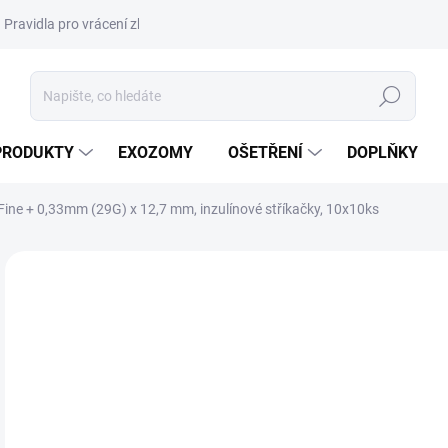
Pravidla pro vrácení zboží a plateb
Podmínky ochrany osobních úda
Hledat
PRODUKTY
EXOZOMY
OŠETŘENÍ
DOPLŇKY
ine + 0,33mm (29G) x 12,7 mm, inzulínové stříkačky, 10x10ks
ZNAČKA:
BD MICRO-FINE PLUS
NOVINKA
DORUČENÍ 24H
4
556
Měr
4,60
cena
SK