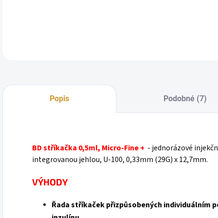
DETA
Popis
Podobné (7)
BD stříkačka 0,5ml, Micro-Fine +
- jednorázové injekční
integrovanou jehlou, U-100, 0,33mm (29G) x 12,7mm.
VÝHODY
Řada stříkaček přizpůsobených individuálním p
inzulínu