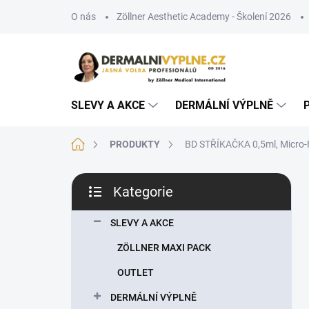
Přejít
O nás
Zöllner Aesthetic Academy - Školení 2026
na
obsah
SLEVY A AKCE
DERMÁLNÍ VÝPLNĚ
Domů
PRODUKTY
BD STŘÍKAČKA 0,5ml, Micro-F
P
Kategorie
o
Přeskočit
s
kategorie
t
SLEVY A AKCE
r
ZÖLLNER MAXI PACK
a
n
OUTLET
n
DERMÁLNÍ VÝPLNĚ
í