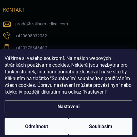
KONTAKT
prodej
@
zollnermedical.com
+420608032032
+420775848467
Vážíme si vašeho soukromí. Na našich webových
Sledujte nás na našem FB profilu
stránkách používáme cookies. Některá jsou nezbytná pro
funkci stránek, jiná nám pomáhají zlepšovat naše služby.
zollnermedical_eu
Kliknutím na tlačítko "Souhlasím" souhlasíte s používáním
všech cookies. Úpravu nastavení můžete provést nyní nebo
kdykoliv později kliknutím na odkaz "Nastavení".
Nastavení
Copyright 2026
Produkty pro estetickou medicínu a
dermatologii│dermalnivyplne.cz
. Všechna práva vyhrazena.
Odmítnout
Souhlasím
Vytvořil Shoptet