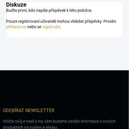
Diskuze
Buďte první, kdo napíše příspěvek k této položce.
Pouze registrovaní uživatelé mohou vkládat příspěvky. Prosím
přihlaste se
nebo se
registrujte
.
Z
á
p
a
t
í
ODEBÍRAT NEWSLETTER
Vložte svůj e-mail a my vám budeme zasílat informace o nových
produktech na našem e-shopu.