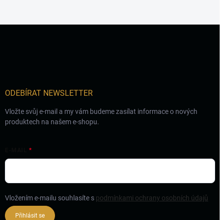
Z
á
p
a
t
í
ODEBÍRAT NEWSLETTER
Vložte svůj e-mail a my vám budeme zasílat informace o nových
produktech na našem e-shopu.
E-MAIL
Vložením e-mailu souhlasíte s
podmínkami ochrany osobních údajů
Přihlásit se