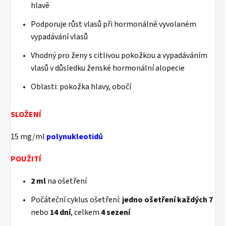
hlavě
Podporuje růst vlasů při hormonálně vyvolaném
vypadávání vlasů
Vhodný pro ženy s citlivou pokožkou a vypadáváním
vlasů v důsledku ženské hormonální alopecie
Oblasti: pokožka hlavy, obočí
SLOŽENÍ
15 mg/ml
polynukleotidů
POUŽITÍ
2 ml
na ošetření
Počáteční cyklus ošetření:
jedno ošetření každých 7
nebo
14 dní
, celkem
4 sezení