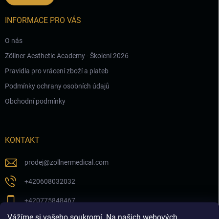
INFORMACE PRO VÁS
O nás
Zöllner Aesthetic Academy - Školení 2026
Pravidla pro vrácení zboží a plateb
Podmínky ochrany osobních údajů
Obchodní podmínky
KONTAKT
prodej
@
zollnermedical.com
+420608032032
+420775848467
Vážíme si vašeho soukromí. Na našich webových