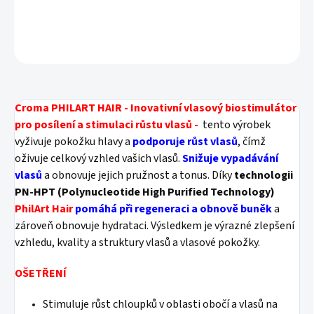
DETAILNÍ INFORMACE
ZEPTAT SE
HLÍDAT
Croma PHILART HAIR - Inovativní vlasový biostimulátor
pro posílení a stimulaci růstu vlasů -
tento výrobek
vyživuje pokožku hlavy a
podporuje růst vlasů
, čímž
oživuje celkový vzhled vašich vlasů.
Snižuje vypadávání
vlasů
a obnovuje jejich pružnost a tonus. Díky
technologii
PN-HPT (Polynucleotide High Purified Technology)
PhilArt Hair
pomáhá při regeneraci a obnově buněk
a
zároveň obnovuje hydrataci. Výsledkem je výrazné zlepšení
vzhledu, kvality a struktury vlasů a vlasové pokožky.
OŠETŘENÍ
Stimuluje růst chloupků v oblasti obočí a vlasů na