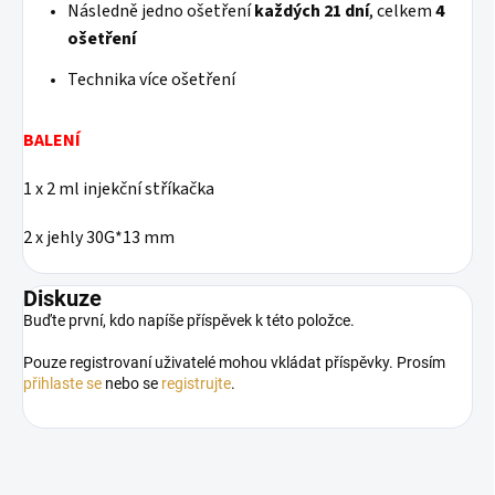
Následně jedno ošetření
každých 21 dní
, celkem
4
ošetření
Technika více ošetření
BALENÍ
1 x 2 ml injekční stříkačka
2 x jehly 30G*13 mm
Diskuze
Buďte první, kdo napíše příspěvek k této položce.
Pouze registrovaní uživatelé mohou vkládat příspěvky. Prosím
přihlaste se
nebo se
registrujte
.